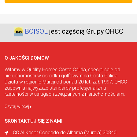
BOISOL
jest częścią Grupy QHCC
O JAKOŚCI DOMÓW
Witamy w Quality Homes Costa Cálida, specjaliście od
nieruchomości w ośrodku golfowym na Costa Calida.
Działa w regionie Murcji od ponad 20 lat. zał. 1997, QHCC
zapewnia najwyższe standardy profesjonalizmu i
rzetelności w usługach związanych z nieruchomościami.
Czytaj więcej
SKONTAKTUJ SIĘ Z NAMI
CC Al Kasar Condado de Alhama (Murcia) 30840