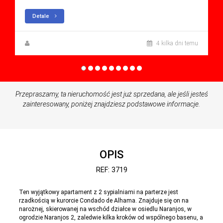
Detale
Zuzanna Andrzejewska
4 kilka dni temu
Przepraszamy, ta nieruchomość jest już sprzedana, ale jeśli jesteś
zainteresowany, poniżej znajdziesz podstawowe informacje.
OPIS
REF: 3719
Ten wyjątkowy apartament z 2 sypialniami na parterze jest
rzadkością w kurorcie Condado de Alhama. Znajduje się on na
narożnej, skierowanej na wschód działce w osiedlu Naranjos, w
ogrodzie Naranjos 2, zaledwie kilka kroków od wspólnego basenu, a