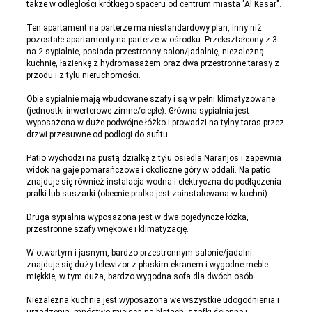
także w odległości krótkiego spaceru od centrum miasta "Al Kasar".
Ten apartament na parterze ma niestandardowy plan, inny niż
pozostałe apartamenty na parterze w ośrodku. Przekształcony z 3
na 2 sypialnie, posiada przestronny salon/jadalnię, niezależną
kuchnię, łazienkę z hydromasażem oraz dwa przestronne tarasy z
przodu i z tyłu nieruchomości.
Obie sypialnie mają wbudowane szafy i są w pełni klimatyzowane
(jednostki inwerterowe zimne/ciepłe). Główna sypialnia jest
wyposażona w duże podwójne łóżko i prowadzi na tylny taras przez
drzwi przesuwne od podłogi do sufitu.
Patio wychodzi na pustą działkę z tyłu osiedla Naranjos i zapewnia
widok na gaje pomarańczowe i okoliczne góry w oddali. Na patio
znajduje się również instalacja wodna i elektryczna do podłączenia
pralki lub suszarki (obecnie pralka jest zainstalowana w kuchni).
Druga sypialnia wyposażona jest w dwa pojedyncze łóżka,
przestronne szafy wnękowe i klimatyzację.
W otwartym i jasnym, bardzo przestronnym salonie/jadalni
znajduje się duży telewizor z płaskim ekranem i wygodne meble
miękkie, w tym duża, bardzo wygodna sofa dla dwóch osób.
Niezależna kuchnia jest wyposażona we wszystkie udogodnienia i