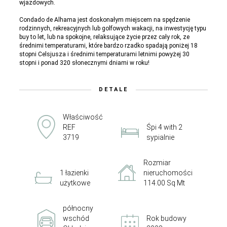
wjazdowych.
Condado de Alhama jest doskonałym miejscem na spędzenie
rodzinnych, rekreacyjnych lub golfowych wakacji, na inwestycję typu
buy to let, lub na spokojne, relaksujące życie przez cały rok, ze
średnimi temperaturami, które bardzo rzadko spadają poniżej 18
stopni Celsjusza i średnimi temperaturami letnimi powyżej 30
stopni i ponad 320 słonecznymi dniami w roku!
DETALE
Właściwość
REF
Śpi 4 with 2
3719
sypialnie
Rozmiar
1 łazienki
nieruchomości
użytkowe
114.00 Sq Mt
północny
wschód
Rok budowy