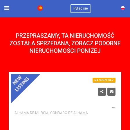
×
Pytać się
PRZEPRASZAMY, TA NIERUCHOMOŚĆ
ZOSTAŁA SPRZEDANA, ZOBACZ PODOBNE
NIERUCHOMOŚCI PONIŻEJ
NA SPRZEDAŻ
119,900€
NA SPRZEDAŻ APARTMENT W CONDADO DE ALHAMA, ALHAMA DE MURCIA Z BASENEM
ALHAMA DE MURCIA, CONDADO DE ALHAMA
sypialne: 2
Łazienki: 1
Sq Mt: 60.00
Apartment for sale in Condado De Alhama