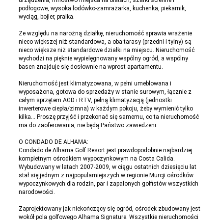
urządzenia, mnóstwo miejsca na blatach, szafki ścienne i
podłogowe, wysoka lodówko-zamrażarka, kuchenka, piekarnik,
wyciąg, bojler, pralka.
Ze względu na narożną działkę, nieruchomość sprawia wrażenie
nieco większej niż standardowa, a oba tarasy (przedni i tylny) są
nieco większe niż standardowe działki na miejscu. Nieruchomość
wychodzi na pięknie wypielęgnowany wspólny ogród, a wspólny
basen znajduje się dosłownie na wprost apartamentu.
Nieruchomość jest klimatyzowana, w pełni umeblowana i
wyposażona, gotowa do sprzedaży w stanie surowym, łącznie z
całym sprzętem AGD i RTV, pełną klimatyzacją (jednostki
inwerterowe ciepła/zimna) w każdym pokoju, żeby wymienić tylko
kilka... Proszę przyjść i przekonać się samemu, co ta nieruchomość
ma do zaoferowania, nie będą Państwo zawiedzeni.
O CONDADO DE ALHAMA:
Condado de Alhama Golf Resort jest prawdopodobnie najbardziej
kompletnym ośrodkiem wypoczynkowym na Costa Calida.
Wybudowany w latach 2007-2009, w ciągu ostatnich dziesięciu lat
stał się jednym z najpopularniejszych w regionie Murcji ośrodków
wypoczynkowych dla rodzin, par i zapalonych golfistów wszystkich
narodowości.
Zaprojektowany jak niekończący się ogród, ośrodek zbudowany jest
wokół pola golfowego Alhama Signature. Wszystkie nieruchomości