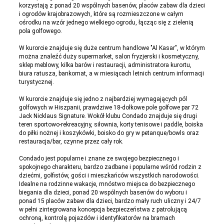
korzystają z ponad 20 wspólnych basenów, placów zabaw dla dzieci
i ogrodów krajobrazowych, które są rozmieszczone w całym
ośrodku na wzór jednego wielkiego ogrodu, łącząc się z zielenią
pola golfowego.
W kurorcie znajduje się duże centrum handlowe "Al Kasar", w którym
można znaleźć duży supermarket, salon fryzjerski i kosmetyczny,
sklep meblowy, kilka barów i restauracji, administratora kurortu,
biura ratusza, bankomat, a w miesiącach letnich centrum informacji
turystycznej.
W kurorcie znajduje się jedno z najbardziej wymagających pól
golfowych w Hiszpanii, prawdziwe 18-dołkowe pole golfowe par 72
Jack Nicklaus Signature. Wokół klubu Condado znajduje się drugi
teren sportowo-rekreacyjny, siłownia, korty tenisowe i paddle, boiska
do piłki nożnej i koszykówki, boisko do gry w petanque/bowls oraz
restauracja/bar, czynne przez cały rok.
Condado jest popularne i znane ze swojego bezpiecznego i
spokojnego charakteru, bardzo zadbane i popularne wśród rodzin z
dziećmi, golfistów, gości i mieszkańców wszystkich narodowości.
Idealne na rodzinne wakacje, mnóstwo miejsca do bezpiecznego
biegania dla dzieci, ponad 20 wspólnych basenów do wyboru i
ponad 15 placów zabaw dla dzieci, bardzo mały ruch uliczny i 24/7
w pełni zintegrowana koncepcja bezpieczeństwa z patrolującą
ochroną, kontrolą pojazdów i identyfikatorów na bramach