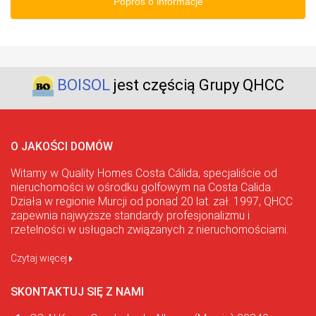
Poproś o informacje
BOISOL
jest częścią Grupy QHCC
O JAKOŚCI DOMÓW
Witamy w Quality Homes Costa Cálida, specjaliście od
nieruchomości w ośrodku golfowym na Costa Calida.
Działa w regionie Murcji od ponad 20 lat. zał. 1997, QHCC
zapewnia najwyższe standardy profesjonalizmu i
rzetelności w usługach związanych z nieruchomościami.
Czytaj więcej
SKONTAKTUJ SIĘ Z NAMI