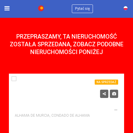
×
Pytać się
PRZEPRASZAMY, TA NIERUCHOMOŚĆ
ZOSTAŁA SPRZEDANA, ZOBACZ PODOBNE
NIERUCHOMOŚCI PONIŻEJ
NA SPRZEDAŻ
119,900€
NA SPRZEDAŻ APARTMENT W CONDADO DE ALHAMA, ALHAMA DE MURCIA Z BASENEM
ALHAMA DE MURCIA, CONDADO DE ALHAMA
sypialne: 3
Łazienki: 1
Sq Mt: 62.00
Apartment for sale in Condado De Alhama