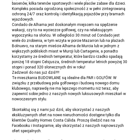
basenów, kilka terenów sportowych i wiele placów zabaw dla dzieci.
Kompleks posiada ogrodzoną społeczność z w pełni zintegrowaną
ochroną 24/7 oraz kontrolą i identyfikacją pojazdów przy bramach
wjazdowych.
Condado de Alhama jest doskonałym miejscem na spędzenie
wakacji, czy to na wycieczce golfowej, czy na relaksującym
wypoczynku na słońcu. W odległości 30 minut od Condado jest
wiele do zrobienia, w tym wizyta w porcie Mazarron lub na plażach
Bolnuevo, na starym mieście Alhama de Murcia lub w jednym z
większych pobliskich miast w Murcji lub Cartagenie, a ponadto
korzystamy ze średnich temperatur, które bardzo rzadko spadają
poniżej 18 stopni Celsjusza, średnich temperatur letnich powyżej 30
stopni i ponad 320 słonecznych dni w roku!
Zadzwoń do nas już dziś!!!!
Te mieszkania BUDOWLANE są idealne dla PAR i GOLFÓW. W
związku z przebudową pola golfowego i budową nowego domu
klubowego, naprawdę nie ma lepszego momentu niż teraz, aby
zapewnić sobie jedno z naszych nowych luksusowych mieszkań w
nowoczesnym stylu.
Skontaktuj się z nami już dziś, aby skorzystać z naszych
ekskluzywnych ofert na nowe nieruchomości dostępne tylko dla
klientów Quality Homes Costa Cálida. Proszę śledzić nas na
Facebooku i Instagramie, aby skorzystać z naszych najnowszych
ofert specjalnych.