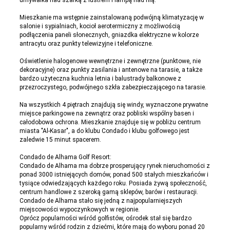
umywalka nad szafką z lustrem i lampą nad nią.
Mieszkanie ma wstępnie zainstalowaną podwójną klimatyzację w
salonie i sypialniach, kocioł aerotermiczny z możliwością
podłączenia paneli słonecznych, gniazdka elektryczne w kolorze
antracytu oraz punkty telewizyjne i telefoniczne.
Oświetlenie halogenowe wewnętrzne i zewnętrzne (punktowe, nie
dekoracyjne) oraz punkty zasilania i antenowe na tarasie, a także
bardzo użyteczna kuchnia letnia i balustrady balkonowe z
przezroczystego, podwójnego szkła zabezpieczającego na tarasie.
Na wszystkich 4 piętrach znajdują się windy, wyznaczone prywatne
miejsce parkingowe na zewnątrz oraz pobliski wspólny basen i
całodobowa ochrona. Mieszkanie znajduje się w pobliżu centrum
miasta "Al-Kasar", a do klubu Condado i klubu golfowego jest
zaledwie 15 minut spacerem.
Condado de Alhama Golf Resort:
Condado de Alhama ma dobrze prosperujący rynek nieruchomości z
ponad 3000 istniejących domów, ponad 500 stałych mieszkańców i
tysiące odwiedzających każdego roku. Posiada żywą społeczność,
centrum handlowe z szeroką gamą sklepów, barów i restauracji.
Condado de Alhama stało się jedną z najpopularniejszych
miejscowości wypoczynkowych w regionie.
Oprócz popularności wśród golfistów, ośrodek stał się bardzo
popularny wśród rodzin z dziećmi, które mają do wyboru ponad 20