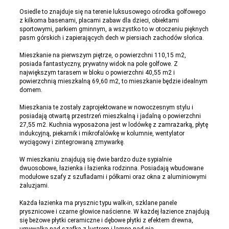
Osiedle to znajduje się na terenie luksusowego ośrodka golfowego
z kilkoma basenami, placami zabaw dla dzieci, obiektami
sportowymi, parkiem gminnym, a wszystko to w otoczeniu pięknych
pasm górskich i zapierających dech w piersiach zachodów słońca.
Mieszkanie na pierwszym piętrze, o powierzchni 110,15 m2,
posiada fantastyczny, prywatny widok na pole golfowe. Z
największym tarasem w bloku o powierzchni 40,55 m2 i
powierzchnią mieszkalną 69,60 m2, to mieszkanie będzie idealnym
domem.
Mieszkania te zostały zaprojektowane w nowoczesnym stylu i
posiadają otwartą przestrzeń mieszkalną i jadalną o powierzchni
27,55 m2. Kuchnia wyposażona jest w lodówkę z zamrażarką, płytę
indukcyjną, piekarnik i mikrofalówkę w kolumnie, wentylator
wyciągowy i zintegrowaną zmywarkę.
W mieszkaniu znajdują się dwie bardzo duże sypialnie
dwuosobowe, łazienka i łazienka rodzinna. Posiadają wbudowane
modułowe szafy z szufladami i półkami oraz okna z aluminiowymi
żaluzjami.
Każda łazienka ma prysznic typu walk-in, szklane panele
prysznicowe i czarne głowice naścienne. W każdej łazience znajdują
się beżowe płytki ceramiczne i dębowe płytki z efektem drewna,