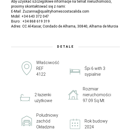
Aby uzyskać szczegółowe informacje na temat nieruchomości,
prosimy skontaktować się z nami:
E-Mail: Zuzanna@qualityhomescostacalida.com
Mobil: +34 643 372 047
Biuro : +34 868 619 319
Adres: CC Al-Kasar, Condado de Alhama, 30840, Alhama de Murcia
DETALE
Właściwość
REF
Śpi 6 with 3
4122
sypialnie
Rozmiar
2 łazienki
nieruchomości
użytkowe
97.09 Sq Mt
Południowy
zachód
Rok budowy
Okładzina
2024