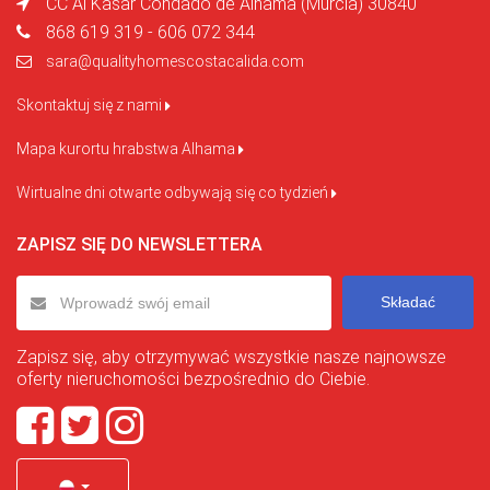
CC Al Kasar Condado de Alhama (Murcia) 30840
868 619 319 - 606 072 344
sara@qualityhomescostacalida.com
Skontaktuj się z nami
Mapa kurortu hrabstwa Alhama
Wirtualne dni otwarte odbywają się co tydzień
ZAPISZ SIĘ DO NEWSLETTERA
Składać
Zapisz się, aby otrzymywać wszystkie nasze najnowsze
oferty nieruchomości bezpośrednio do Ciebie.