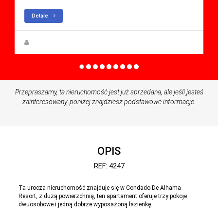
Detale
Zuzanna Andrzejewska
Przepraszamy, ta nieruchomość jest już sprzedana, ale jeśli jesteś
zainteresowany, poniżej znajdziesz podstawowe informacje.
OPIS
REF: 4247
Ta urocza nieruchomość znajduje się w Condado De Alhama
Resort, z dużą powierzchnią, ten apartament oferuje trzy pokoje
dwuosobowe i jedną dobrze wyposażoną łazienkę.