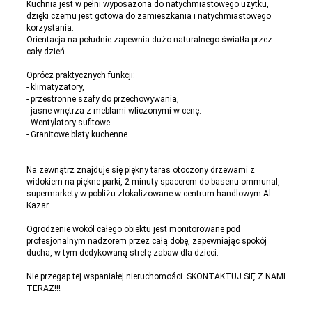
Kuchnia jest w pełni wyposażona do natychmiastowego użytku,
dzięki czemu jest gotowa do zamieszkania i natychmiastowego
korzystania.
Orientacja na południe zapewnia dużo naturalnego światła przez
cały dzień.
Oprócz praktycznych funkcji:
- klimatyzatory,
- przestronne szafy do przechowywania,
- jasne wnętrza z meblami wliczonymi w cenę.
- Wentylatory sufitowe
- Granitowe blaty kuchenne
Na zewnątrz znajduje się piękny taras otoczony drzewami z
widokiem na piękne parki, 2 minuty spacerem do basenu ommunal,
supermarkety w pobliżu zlokalizowane w centrum handlowym Al
Kazar.
Ogrodzenie wokół całego obiektu jest monitorowane pod
profesjonalnym nadzorem przez całą dobę, zapewniając spokój
ducha, w tym dedykowaną strefę zabaw dla dzieci.
Nie przegap tej wspaniałej nieruchomości. SKONTAKTUJ SIĘ Z NAMI
TERAZ!!!