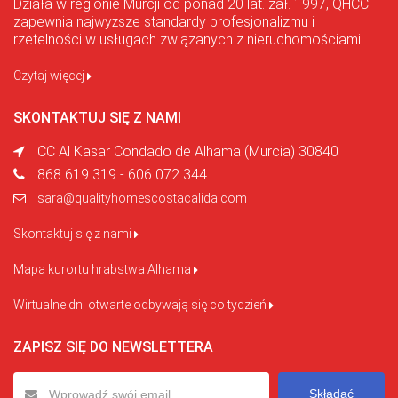
Działa w regionie Murcji od ponad 20 lat. zał. 1997, QHCC
zapewnia najwyższe standardy profesjonalizmu i
rzetelności w usługach związanych z nieruchomościami.
Czytaj więcej
SKONTAKTUJ SIĘ Z NAMI
CC Al Kasar Condado de Alhama (Murcia) 30840
868 619 319 - 606 072 344
sara@qualityhomescostacalida.com
Skontaktuj się z nami
Mapa kurortu hrabstwa Alhama
Wirtualne dni otwarte odbywają się co tydzień
ZAPISZ SIĘ DO NEWSLETTERA
Składać