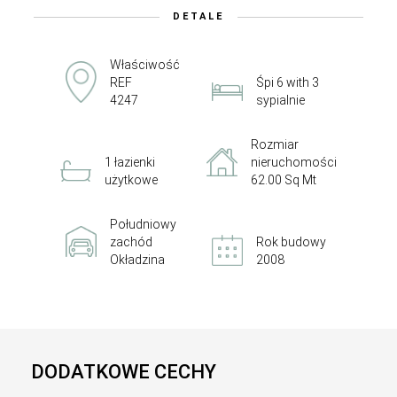
DETALE
Właściwość
REF
Śpi 6 with 3
4247
sypialnie
Rozmiar
1 łazienki
nieruchomości
użytkowe
62.00 Sq Mt
Południowy
zachód
Rok budowy
Okładzina
2008
DODATKOWE CECHY