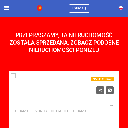
×
Pytać się
PRZEPRASZAMY, TA NIERUCHOMOŚĆ
ZOSTAŁA SPRZEDANA, ZOBACZ PODOBNE
NIERUCHOMOŚCI PONIŻEJ
NA SPRZEDAŻ
134,900€
NA SPRZEDAŻ APARTMENT W CONDADO DE ALHAMA, ALHAMA DE MURCIA Z BASENEM
ALHAMA DE MURCIA, CONDADO DE ALHAMA
sypialne: 2
Łazienki: 1
Sq Mt: 60.00
Apartment for sale in Condado De Alhama