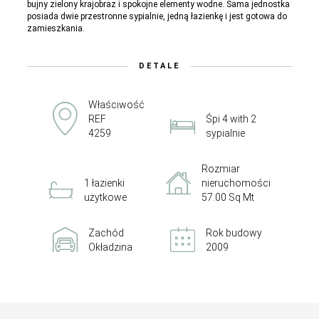
bujny zielony krajobraz i spokojne elementy wodne. Sama jednostka
posiada dwie przestronne sypialnie, jedną łazienkę i jest gotowa do
zamieszkania.
DETALE
Właściwość
REF
Śpi 4 with 2
4259
sypialnie
Rozmiar
1 łazienki
nieruchomości
użytkowe
57.00 Sq Mt
Zachód
Rok budowy
Okładzina
2009