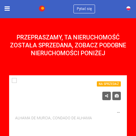
×
Pytać się
PRZEPRASZAMY, TA NIERUCHOMOŚĆ
ZOSTAŁA SPRZEDANA, ZOBACZ PODOBNE
NIERUCHOMOŚCI PONIŻEJ
NA SPRZEDAŻ
115,000€
NA SPRZEDAŻ APARTMENT W CONDADO DE ALHAMA, ALHAMA DE MURCIA Z BASENEM
ALHAMA DE MURCIA, CONDADO DE ALHAMA
sypialne: 2
Łazienki: 1
Sq Mt: 67.00
Apartment for sale in Condado De Alhama