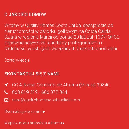
O JAKOŚCI DOMÓW
Witamy w Quality Homes Costa Cálida, specjaliście od
nieruchomości w ośrodku golfowym na Costa Calida.
Działa w regionie Murcji od ponad 20 lat. zał. 1997, QHCC
zapewnia najwyższe standardy profesjonalizmu i
rzetelności w usługach związanych z nieruchomościami.
Czytaj więcej
SKONTAKTUJ SIĘ Z NAMI
CC Al Kasar Condado de Alhama (Murcia) 30840
868 619 319 - 606 072 344
sara@qualityhomescostacalida.com
Skontaktuj się z nami
Mapa kurortu hrabstwa Alhama