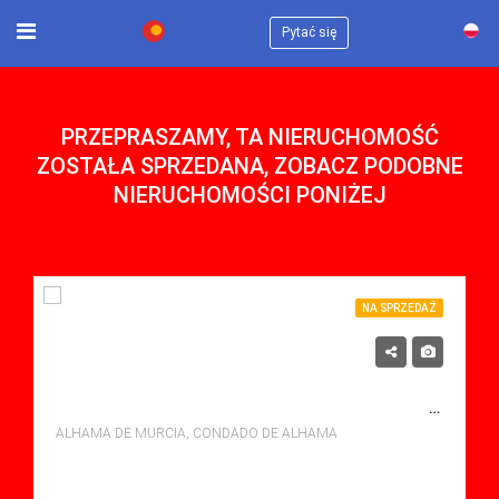
×
Pytać się
PRZEPRASZAMY, TA NIERUCHOMOŚĆ
ZOSTAŁA SPRZEDANA, ZOBACZ PODOBNE
NIERUCHOMOŚCI PONIŻEJ
NA SPRZEDAŻ
124,900€
NA SPRZEDAŻ APARTMENT W CONDADO DE ALHAMA, ALHAMA DE MURCIA Z BASENEM
ALHAMA DE MURCIA, CONDADO DE ALHAMA
sypialne: 2
Łazienki: 1
Sq Mt: 68.00
Apartment for sale in Condado De Alhama