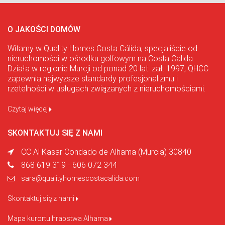
O JAKOŚCI DOMÓW
Witamy w Quality Homes Costa Cálida, specjaliście od
nieruchomości w ośrodku golfowym na Costa Calida.
Działa w regionie Murcji od ponad 20 lat. zał. 1997, QHCC
zapewnia najwyższe standardy profesjonalizmu i
rzetelności w usługach związanych z nieruchomościami.
Czytaj więcej
SKONTAKTUJ SIĘ Z NAMI
CC Al Kasar Condado de Alhama (Murcia) 30840
868 619 319 - 606 072 344
sara@qualityhomescostacalida.com
Skontaktuj się z nami
Mapa kurortu hrabstwa Alhama