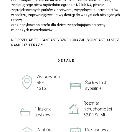
orzeźwiającego basenu idealnego do relaksu w słoneczne dni,
znajdującego się w sąsiednim ogrodzie N2 lub N4, pięknie
zaprojektowanych parków z drzewami, wygodnych supermarketów
w pobliżu, zapewniających łatwy dostęp do wszystkich niezbędnych
rzeczy,
oraz dedykowana strefa dla dzieci zaspokajająca potrzeby
młodszych mieszkańców.
NIE PRZEGAP TEJ FANTASTYCZNEJ OKAZJI - SKONTAKTUJ SIĘ Z
NAMI JUŻ TERAZ !!!
DETALE
Właściwość
REF
Śpi 6 with 3
4316
sypialnie
Rozmiar
1 łazienki
nieruchomości
użytkowe
62.00 Sq Mt
Zachód
Rok budowy