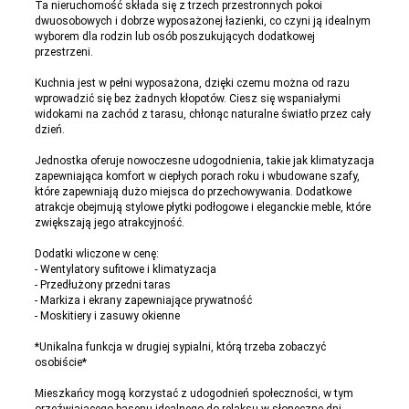
Ta nieruchomość składa się z trzech przestronnych pokoi
dwuosobowych i dobrze wyposażonej łazienki, co czyni ją idealnym
wyborem dla rodzin lub osób poszukujących dodatkowej
przestrzeni.
Kuchnia jest w pełni wyposażona, dzięki czemu można od razu
wprowadzić się bez żadnych kłopotów. Ciesz się wspaniałymi
widokami na zachód z tarasu, chłonąc naturalne światło przez cały
dzień.
Jednostka oferuje nowoczesne udogodnienia, takie jak klimatyzacja
zapewniająca komfort w ciepłych porach roku i wbudowane szafy,
które zapewniają dużo miejsca do przechowywania. Dodatkowe
atrakcje obejmują stylowe płytki podłogowe i eleganckie meble, które
zwiększają jego atrakcyjność.
Dodatki wliczone w cenę:
- Wentylatory sufitowe i klimatyzacja
- Przedłużony przedni taras
- Markiza i ekrany zapewniające prywatność
- Moskitiery i zasuwy okienne
*Unikalna funkcja w drugiej sypialni, którą trzeba zobaczyć
osobiście*
Mieszkańcy mogą korzystać z udogodnień społeczności, w tym