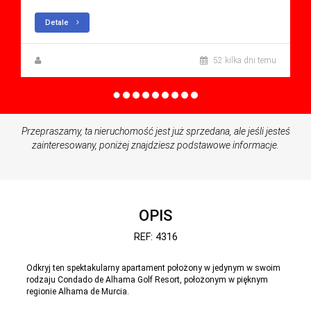
Detale
Anna Gehmacher, M.A.
52 kilka dni temu
Przepraszamy, ta nieruchomość jest już sprzedana, ale jeśli jesteś
zainteresowany, poniżej znajdziesz podstawowe informacje.
OPIS
REF: 4316
Odkryj ten spektakularny apartament położony w jedynym w swoim
rodzaju Condado de Alhama Golf Resort, położonym w pięknym
regionie Alhama de Murcia.