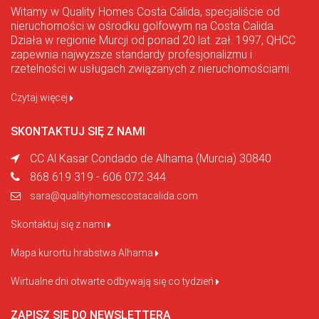
Witamy w Quality Homes Costa Cálida, specjaliście od
nieruchomości w ośrodku golfowym na Costa Calida.
Działa w regionie Murcji od ponad 20 lat. zał. 1997, QHCC
zapewnia najwyższe standardy profesjonalizmu i
rzetelności w usługach związanych z nieruchomościami.
Czytaj więcej
SKONTAKTUJ SIĘ Z NAMI
CC Al Kasar Condado de Alhama (Murcia) 30840
868 619 319 - 606 072 344
sara@qualityhomescostacalida.com
Skontaktuj się z nami
Mapa kurortu hrabstwa Alhama
Wirtualne dni otwarte odbywają się co tydzień
ZAPISZ SIĘ DO NEWSLETTERA