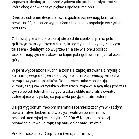
zapewnia idealną przestrzeń życiową dla par lub małych rodzin,
które chcą doświadczyć piękna i spokoju regionu.
Dwie przestronne dwuosobowe sypialnie zapewniają komfort i
prywatność, a dobrze wyposażona łazienka zaspokaja wszystkie
potrzeby.
Zabawiaj gości lub zrelaksuj się po dniu spędzonym na polu
golfowym w przytulnym salonie, który płynnie łączy się z dużym
tarasem - idealnym do wygrzewania się w słońcu pośród
oszałamiających widoków na bujne pola golfowe i majestatyczne
góry.
W pełni wyposażona kuchnia została zaprojektowana z myślą o
kulinarnej wygodzie, wraz z urządzeniami zapewniającymi łatwe
przygotowywanie posiłków. Dodatkowe funkcje obejmują
klimatyzację we wszystkich obszarach, zapewniającą ulgę podczas
tych ciepłych letnich miesięcy, a także obfite naturalne światło
zalewające wszystko, co poprawia przyjazną atmosferę.
Dzięki wygodnym meblom starannie rozmieszczonym w każdym
pokoju, łatwo będzie tu stworzyć trwałe wspomnienia w
bezkonkurencyjnej cenie: tylko 93 000 €! Nie przegap okazji
posiadania kawałka raju; zaplanuj oglądanie już dziś.
Przetłumaczono z DeepL.com (wersja darmowa)