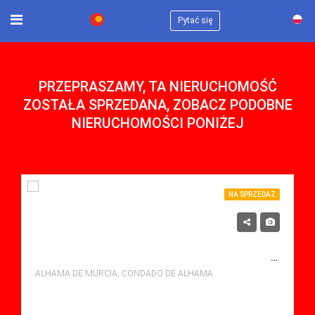
×
Pytać się
PRZEPRASZAMY, TA NIERUCHOMOŚĆ
ZOSTAŁA SPRZEDANA, ZOBACZ PODOBNE
NIERUCHOMOŚCI PONIŻEJ
NA SPRZEDAŻ
119,900€
NA SPRZEDAŻ APARTMENT W CONDADO DE ALHAMA, ALHAMA DE MURCIA Z BASENEM
ALHAMA DE MURCIA, CONDADO DE ALHAMA
sypialne: 2
Łazienki: 1
Sq Mt: 59.00
Apartment for sale in Condado De Alhama