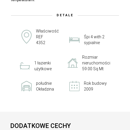
temperaturami.
DETALE
Właściwość
REF
Śpi 4 with 2
4352
sypialnie
Rozmiar
1 łazienki
nieruchomości
użytkowe
59.00 Sq Mt
południe
Rok budowy
Okładzina
2009
DODATKOWE CECHY