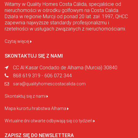
Witamy w Quality Homes Costa Cálida, specjaliście od
nieruchomości w ośrodku golfowym na Costa Calida.
Działa w regionie Murcji od ponad 20 lat. zał. 1997, QHCC
zapewnia najwyższe standardy profesjonalizmu i
rzetelności w usługach związanych z nieruchomościami.
Czytaj więcej
SKONTAKTUJ SIĘ Z NAMI
CC Al Kasar Condado de Alhama (Murcia) 30840
868 619 319 - 606 072 344
sara@qualityhomescostacalida.com
Skontaktuj się z nami
Mapa kurortu hrabstwa Alhama
Wirtualne dni otwarte odbywają się co tydzień
ZAPISZ SIĘ DO NEWSLETTERA