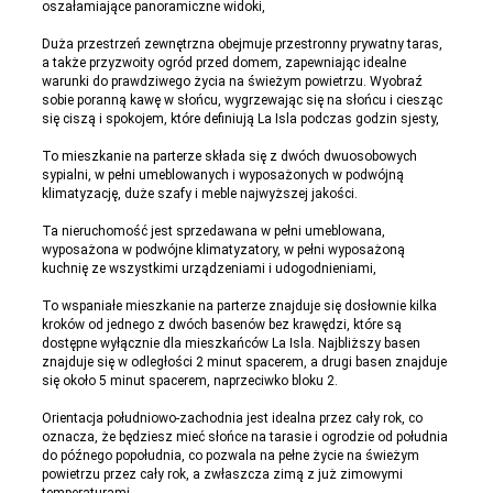
oszałamiające panoramiczne widoki,
Duża przestrzeń zewnętrzna obejmuje przestronny prywatny taras,
a także przyzwoity ogród przed domem, zapewniając idealne
warunki do prawdziwego życia na świeżym powietrzu. Wyobraź
sobie poranną kawę w słońcu, wygrzewając się na słońcu i ciesząc
się ciszą i spokojem, które definiują La Isla podczas godzin sjesty,
To mieszkanie na parterze składa się z dwóch dwuosobowych
sypialni, w pełni umeblowanych i wyposażonych w podwójną
klimatyzację, duże szafy i meble najwyższej jakości.
Ta nieruchomość jest sprzedawana w pełni umeblowana,
wyposażona w podwójne klimatyzatory, w pełni wyposażoną
kuchnię ze wszystkimi urządzeniami i udogodnieniami,
To wspaniałe mieszkanie na parterze znajduje się dosłownie kilka
kroków od jednego z dwóch basenów bez krawędzi, które są
dostępne wyłącznie dla mieszkańców La Isla. Najbliższy basen
znajduje się w odległości 2 minut spacerem, a drugi basen znajduje
się około 5 minut spacerem, naprzeciwko bloku 2.
Orientacja południowo-zachodnia jest idealna przez cały rok, co
oznacza, że będziesz mieć słońce na tarasie i ogrodzie od południa
do późnego popołudnia, co pozwala na pełne życie na świeżym
powietrzu przez cały rok, a zwłaszcza zimą z już zimowymi