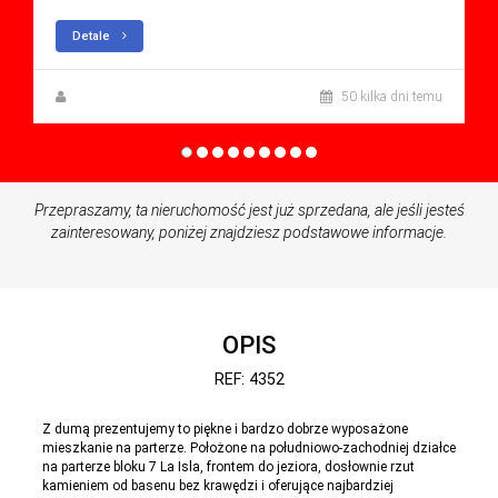
Detale
Zuzanna Andrzejewska
50 kilka dni temu
Przepraszamy, ta nieruchomość jest już sprzedana, ale jeśli jesteś
zainteresowany, poniżej znajdziesz podstawowe informacje.
OPIS
REF: 4352
Z dumą prezentujemy to piękne i bardzo dobrze wyposażone
mieszkanie na parterze. Położone na południowo-zachodniej działce
na parterze bloku 7 La Isla, frontem do jeziora, dosłownie rzut
kamieniem od basenu bez krawędzi i oferujące najbardziej