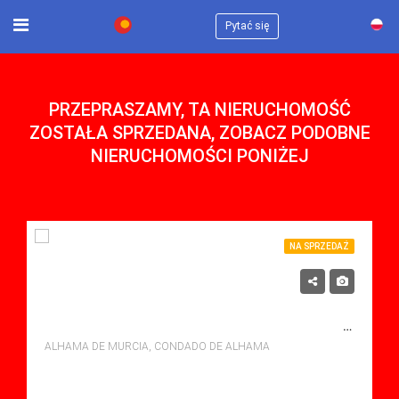
×
Pytać się
PRZEPRASZAMY, TA NIERUCHOMOŚĆ
ZOSTAŁA SPRZEDANA, ZOBACZ PODOBNE
NIERUCHOMOŚCI PONIŻEJ
NA SPRZEDAŻ
119,900€
NA SPRZEDAŻ APARTMENT W CONDADO DE ALHAMA, ALHAMA DE MURCIA Z BASENEM
ALHAMA DE MURCIA, CONDADO DE ALHAMA
sypialne: 2
Łazienki: 1
Sq Mt: 59.00
Apartment for sale in Condado De Alhama