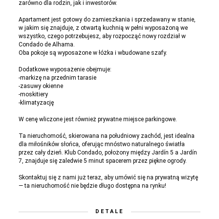
zarówno dla rodzin, jak i inwestorów.
Apartament jest gotowy do zamieszkania i sprzedawany w stanie,
w jakim się znajduje, z otwartą kuchnią w pełni wyposażoną we
wszystko, czego potrzebujesz, aby rozpocząć nowy rozdział w
Condado de Alhama.
Oba pokoje są wyposażone w łóżka i wbudowane szafy.
Dodatkowe wyposażenie obejmuje:
-markizę na przednim tarasie
-zasuwy okienne
-moskitiery
-klimatyzację
W cenę wliczone jest również prywatne miejsce parkingowe.
Ta nieruchomość, skierowana na południowy zachód, jest idealna
dla miłośników słońca, oferując mnóstwo naturalnego światła
przez cały dzień. Klub Condado, położony między Jardín 5 a Jardín
7, znajduje się zaledwie 5 minut spacerem przez piękne ogrody.
Skontaktuj się z nami już teraz, aby umówić się na prywatną wizytę
— ta nieruchomość nie będzie długo dostępna na rynku!
DETALE