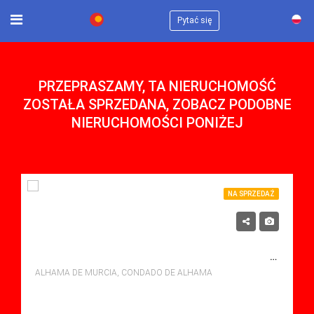
×
Pytać się
PRZEPRASZAMY, TA NIERUCHOMOŚĆ
ZOSTAŁA SPRZEDANA, ZOBACZ PODOBNE
NIERUCHOMOŚCI PONIŻEJ
NA SPRZEDAŻ
122,900€
NA SPRZEDAŻ APARTMENT W CONDADO DE ALHAMA, ALHAMA DE MURCIA Z BASENEM
ALHAMA DE MURCIA, CONDADO DE ALHAMA
sypialne: 3
Łazienki: 1
Sq Mt: 62.00
Apartment for sale in Condado De Alhama