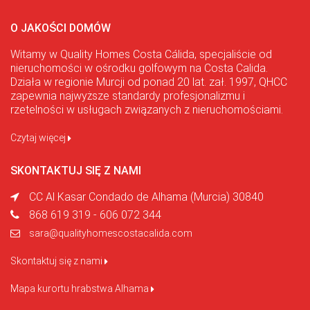
O JAKOŚCI DOMÓW
Witamy w Quality Homes Costa Cálida, specjaliście od
nieruchomości w ośrodku golfowym na Costa Calida.
Działa w regionie Murcji od ponad 20 lat. zał. 1997, QHCC
zapewnia najwyższe standardy profesjonalizmu i
rzetelności w usługach związanych z nieruchomościami.
Czytaj więcej
SKONTAKTUJ SIĘ Z NAMI
CC Al Kasar Condado de Alhama (Murcia) 30840
868 619 319 - 606 072 344
sara@qualityhomescostacalida.com
Skontaktuj się z nami
Mapa kurortu hrabstwa Alhama