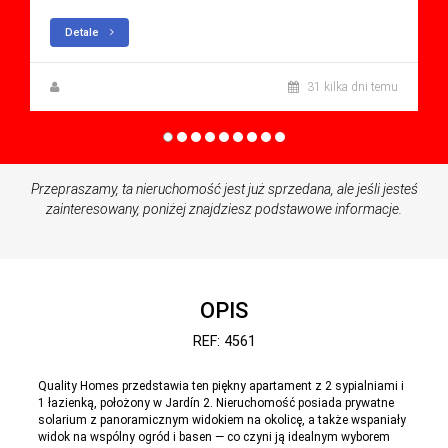
Detale
Zuzanna Andrzejewska
31 kilka dni temu
Przepraszamy, ta nieruchomość jest już sprzedana, ale jeśli jesteś
zainteresowany, poniżej znajdziesz podstawowe informacje.
OPIS
REF: 4561
Quality Homes przedstawia ten piękny apartament z 2 sypialniami i
1 łazienką, położony w Jardín 2. Nieruchomość posiada prywatne
solarium z panoramicznym widokiem na okolicę, a także wspaniały
widok na wspólny ogród i basen — co czyni ją idealnym wyborem