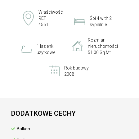
Właściwość
REF
Śpi 4 with 2
4561
sypialnie
Rozmiar
1 łazienki
nieruchomości
użytkowe
51.00 Sq Mt
Rok budowy
2008
DODATKOWE CECHY
Balkon