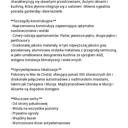
charakteryzują się otwartymi przestrzeniami, dużymi oknami i
kuchnią, która płynnie integruje się z salonem. Główna sypialnia
posiada garderobę i dwie łazienki.
**Szczegóły konstrukcyjne:**
- Naprzemienna konstrukcja zapewniająca optymalne
nasłonecznienie i widoki
- Cztery rodzaje apartamentów: Parter, pierwsze piętro, drugie piętro i
penthouse'y
- Doskonałej jakości materiały, w tym najwyższej jakości gres
porcelanowy, aluminiowa stolarka metalowa z przegrodą termiczną,
w pełni umeblowana designerska kuchnia ze sprzętem AGD,
wstępna instalacja klimatyzacji i wiele innych.
**Uprzywilejowana lokalizacja:**
Położony w Mar de Cristal, oferujący ponad 300 słonecznych dni i
doskonałe połączenia autostradowe z nadmorskimi miastami,
takimi jak Cartagena i Murcja. Międzynarodowe lotniska w Murcji i
Alicante są dogodnie dostępne.
**Kluczowe cechy:**
- Od strony południowej
- Winda na wszystkie poziomy
- Prywatne ogrody
- Wspólny basen
- Wzmocnione drzwi antywłamaniowe