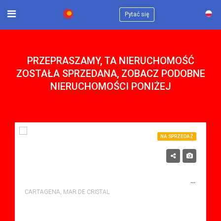
×
Pytać się
PRZEPRASZAMY, TA NIERUCHOMOŚĆ
ZOSTAŁA SPRZEDANA, ZOBACZ PODOBNE
NIERUCHOMOŚCI PONIŻEJ
NA SPRZEDAŻ
270,000€
LUKSUSOWY APARTAMENT W EL LAGO – MAR DE CRISTAL Z DWIEMA SYPIALNIAMI
CARTAGENA, MAR DE CRISTAL
sypialne: 2
Łazienki: 2
Sq Mt: 0.00
Apartment for sale in Mar De Cristal