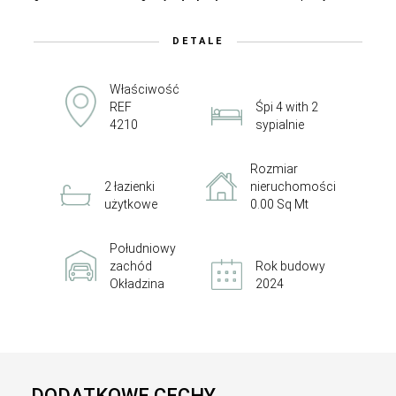
DETALE
Właściwość
REF
Śpi 4 with 2
4210
sypialnie
Rozmiar
2 łazienki
nieruchomości
użytkowe
0.00 Sq Mt
Południowy
zachód
Rok budowy
Okładzina
2024
DODATKOWE CECHY