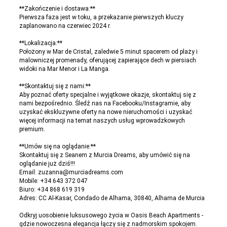
**Zakończenie i dostawa:**
Pierwsza faza jest w toku, a przekazanie pierwszych kluczy
zaplanowano na czerwiec 2024 r.
**Lokalizacja:**
Położony w Mar de Cristal, zaledwie 5 minut spacerem od plaży i
malowniczej promenady, oferującej zapierające dech w piersiach
widoki na Mar Menor i La Manga.
**Skontaktuj się z nami:**
Aby poznać oferty specjalne i wyjątkowe okazje, skontaktuj się z
nami bezpośrednio. Śledź nas na Facebooku/Instagramie, aby
uzyskać ekskluzywne oferty na nowe nieruchomości i uzyskać
więcej informacji na temat naszych usług wprowadzkowych
premium.
**Umów się na oglądanie:**
Skontaktuj się z Seanem z Murcia Dreams, aby umówić się na
oglądanie już dziś!!!
Email: zuzanna@murciadreams.com
Mobile: +34 643 372 047
Biuro: +34 868 619 319
Adres: CC Al-Kasar, Condado de Alhama, 30840, Alhama de Murcia
Odkryj uosobienie luksusowego życia w Oasis Beach Apartments -
gdzie nowoczesna elegancja łączy się z nadmorskim spokojem.