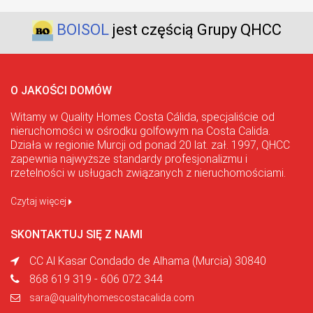
BOISOL
jest częścią Grupy QHCC
O JAKOŚCI DOMÓW
Witamy w Quality Homes Costa Cálida, specjaliście od
nieruchomości w ośrodku golfowym na Costa Calida.
Działa w regionie Murcji od ponad 20 lat. zał. 1997, QHCC
zapewnia najwyższe standardy profesjonalizmu i
rzetelności w usługach związanych z nieruchomościami.
Czytaj więcej
SKONTAKTUJ SIĘ Z NAMI
CC Al Kasar Condado de Alhama (Murcia) 30840
868 619 319 - 606 072 344
sara@qualityhomescostacalida.com