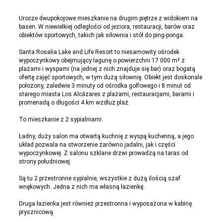
Urocze dwupokojowe mieszkanie na drugim piętrze z widokiem na
basen. W niewielkiej odległości od jeziora, restauracji, barów oraz
obiektów sportowych, takich jak siłownia i stół do ping-ponga.
Santa Rosalia Lake and Life Resort to niesamowity ośrodek
wypoczynkowy obejmujący lagunę o powierzchni 17 000 m² z
plażami i wyspami (na jednej z nich znajduje się bar) oraz bogatą
ofertę zajęć sportowych, w tym dużą siłownię. Obiekt jest doskonale
położony, zaledwie 3 minuty od ośrodka golfowego i 8 minut od
starego miasta Los Alcázares z plażami, restauracjami, barami i
promenadą o długości 4 km wzdłuż plaż.
To mieszkanie z 2 sypialniami.
Ładny, duży salon ma otwartą kuchnię z wyspą kuchenną, a jego
układ pozwala na stworzenie zarówno jadalni, jak i części
wypoczynkowej. Z salonu szklane drzwi prowadzą na taras od
strony południowej.
Są tu 2 przestronne sypialnie, wszystkie z dużą ilością szaf
wnękowych. Jedna z nich ma własną łazienkę.
Druga łazienka jest również przestronna i wyposażona w kabinę
prysznicową.