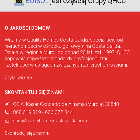
BOISOL
jest częścią Grupy QHCC
O JAKOŚCI DOMÓW
Witamy w Quality Homes Costa Cálida, specjaliście od
nieruchomości w ośrodku golfowym na Costa Calida.
Działa w regionie Murcji od ponad 20 lat. zał. 1997, QHCC
zapewnia najwyższe standardy profesjonalizmu i
rzetelności w usługach związanych z nieruchomościami.
Czytaj więcej
SKONTAKTUJ SIĘ Z NAMI
CC Al Kasar Condado de Alhama (Murcia) 30840
868 619 319 - 606 072 344
sara@qualityhomescostacalida.com
Skontaktuj się z nami