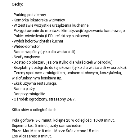
Cechy:
- Parking podziemny
- Komórka lokatorska w piwnicy
- W zestawie wszystkie urządzenia kuchenne.
- Przygotowanie do montażu klimatyzacji/ogrzewania kanałowego.
- Pakiet oświetlenia (LED i reflektory punktowe).
- Wybór kolorów płytek i kuchni
- Wideo-domofon.
- Basen wspólny (tylko dla właścicieli)
- Szafy wnękowe.
- Dostęp do obszaru jeziora (tylko dla właścicieli w ośrodku).
- Bezpłatny dostęp do dużej siłowni (tylko dla właścicieli w ośrodku).
- Tereny sportowe z minigolfem, tenisem stołowym, koszykówką,
wielofunkcyjnym boiskiem itp.
- Ekskluzywna restauracja.
- Bar na plaży
- Bar przy minigolfie.
- Ośrodek ogrodzony, strzeżony 24/7.
Kilka słów o odległościach:
Pola golfowe: 3-5 minut, kolejne 20 w odległości 10-30 minut.
Supermarket: 5 minut jazdy samochodem
Plaże: Mar Menor 8 min.. Morze Śródziemne 15 min..
Los Alcazares: 8 minut.