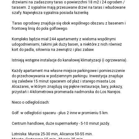
drzwiami na zadaszony taras o powierzchni 18 m2 i 24 ogrodem /
tarasem. 2 sypialnie mają przesuwane drzwi na taras i wbudowane
szafy. Największa sypialnia posiada łazienkę.
Taras ogrodowy znajduje się obok wspólnego obszaru z basenem i
frontową linią do pola golfowego.
Kompleks będzie miał 244 apartamenty z wieloma wspólnymi
udogodnieniami, takimi jak duży basen, a niektóre z nich również
kort do padla, siłownia na zewnątrz i plac zabaw.
Istnieją wstępne instalacje do kanałowej klimatyzacji (i ogrzewania).
Każdy apartament ma własne miejsce parkingowe i pomieszczenie
do przechowywania w podziemnym parkingu. Inwestycja znajduje
się zaledwie 15 minut spacerem od plaż i starego miasta Los
Alcazares, w którym znajdują się piękne restauracje, bary, pokazy,
przystań i 4-kilometrowa promenada nadmorska do Los Narejos.
Nieco o odległościach:
Golf: w odległości spaceru - plus 2 inne w promieniu 5 km.
Centrum handlowe, duże supermarkety - 5-10 minut jazdy.
Lotniska: Murcia 25-30 min, Alicance 50-55 min.