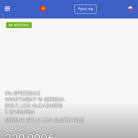
×
Pytać się
NA SPRZEDAŻ
NA SPRZEDAŻ
APARTMENT W SERENA
GOLF, LOS ALCAZARES
Z BASENEM
SERENA GOLF, LOS ALCÁZARES