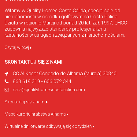
Witamy w Quality Homes Costa Cálida, specjaliście od
nieruchomości w ośrodku golfowym na Costa Calida.
Działa w regionie Murcji od ponad 20 lat. zał. 1997, QHCC
zapewnia najwyższe standardy profesjonalizmu i
rzetelności w usługach związanych z nieruchomościami.
Czytaj więcej
SKONTAKTUJ SIĘ Z NAMI
CC Al Kasar Condado de Alhama (Murcia) 30840
868 619 319 - 606 072 344
sara@qualityhomescostacalida.com
Skontaktuj się z nami
Mapa kurortu hrabstwa Alhama
Wirtualne dni otwarte odbywają się co tydzień