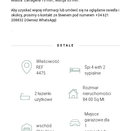
Miasta: Cartagena 15 min., Murcja 35 min..
Aby uzyskać więcej informacji lub umówić się na oglądanie osiedla i
okolicy, prosimy o kontakt ze Steenem pod numerem +34 621
208832 (również WhatsApp)
.
DETALE
Właściwość
REF
Śpi 4 with 2
4475
sypialnie
Rozmiar
2 łazienki
nieruchomości
użytkowe
84.00 Sq Mt
Miejsce
garażowe dla
wschód
1