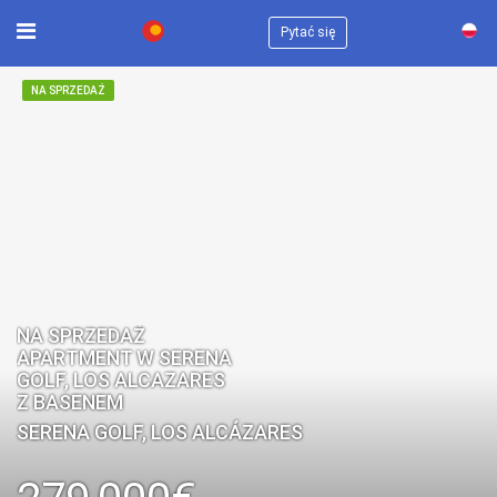
×
Pytać się
NA SPRZEDAŻ
NA SPRZEDAŻ
APARTMENT W SERENA
GOLF, LOS ALCAZARES
Z BASENEM
SERENA GOLF, LOS ALCÁZARES