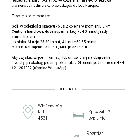
restauracje, bary, lokale rozrywkowe, marina i 4-kilometrowa
promenada nadmorska prowadząca do Los Narejos.
Trochę o odległościach:
Golf: w odległości spaceru - plus 2 kolejne w promieniu 5 km.
Centrum handlowe, duże supermarkety - 5-10 minut jazdy
samochodem.
Lotniska: Murcja 25-30 minut, Alicante 50-55 minut.
Miasta: Kartagena 15 minut, Murcja 35 minut.
Aby uzyskać więcej informacji lub umówić się na obejrzenie
inwestycji i okolicy, prosimy o kontakt z Steenem pod numerem +34
621 208832 (również WhatsApp)
DETALE
Właściwość
REF
Śpi 4 with 2
4531
sypialnie
Rozmiar