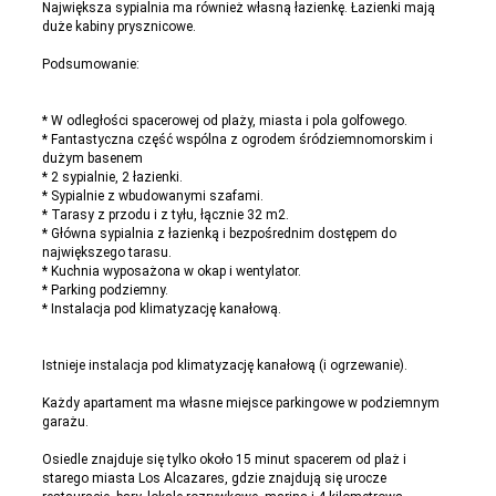
Największa sypialnia ma również własną łazienkę. Łazienki mają
duże kabiny prysznicowe.
Podsumowanie:
* W odległości spacerowej od plaży, miasta i pola golfowego.
* Fantastyczna część wspólna z ogrodem śródziemnomorskim i
dużym basenem
* 2 sypialnie, 2 łazienki.
* Sypialnie z wbudowanymi szafami.
* Tarasy z przodu i z tyłu, łącznie 32 m2.
* Główna sypialnia z łazienką i bezpośrednim dostępem do
największego tarasu.
* Kuchnia wyposażona w okap i wentylator.
* Parking podziemny.
* Instalacja pod klimatyzację kanałową.
Istnieje instalacja pod klimatyzację kanałową (i ogrzewanie).
Każdy apartament ma własne miejsce parkingowe w podziemnym
garażu.
Osiedle znajduje się tylko około 15 minut spacerem od plaż i
starego miasta Los Alcazares, gdzie znajdują się urocze