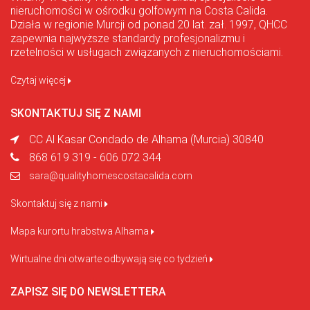
nieruchomości w ośrodku golfowym na Costa Calida.
Działa w regionie Murcji od ponad 20 lat. zał. 1997, QHCC
zapewnia najwyższe standardy profesjonalizmu i
rzetelności w usługach związanych z nieruchomościami.
Czytaj więcej
SKONTAKTUJ SIĘ Z NAMI
CC Al Kasar Condado de Alhama (Murcia) 30840
868 619 319 - 606 072 344
sara@qualityhomescostacalida.com
Skontaktuj się z nami
Mapa kurortu hrabstwa Alhama
Wirtualne dni otwarte odbywają się co tydzień
ZAPISZ SIĘ DO NEWSLETTERA