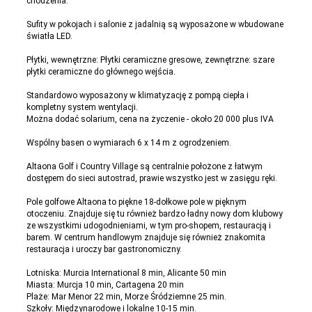
chodzenia.
Sufity w pokojach i salonie z jadalnią są wyposażone w wbudowane
światła LED.
Płytki, wewnętrzne: Płytki ceramiczne gresowe, zewnętrzne: szare
płytki ceramiczne do głównego wejścia.
Standardowo wyposażony w klimatyzację z pompą ciepła i
kompletny system wentylacji.
Można dodać solarium, cena na życzenie - około 20 000 plus IVA
Wspólny basen o wymiarach 6 x 14 m z ogrodzeniem.
Altaona Golf i Country Village są centralnie położone z łatwym
dostępem do sieci autostrad, prawie wszystko jest w zasięgu ręki.
Pole golfowe Altaona to piękne 18-dołkowe pole w pięknym
otoczeniu. Znajduje się tu również bardzo ładny nowy dom klubowy
ze wszystkimi udogodnieniami, w tym pro-shopem, restauracją i
barem. W centrum handlowym znajduje się również znakomita
restauracja i uroczy bar gastronomiczny.
Lotniska: Murcia International 8 min, Alicante 50 min
Miasta: Murcja 10 min, Cartagena 20 min
Plaże: Mar Menor 22 min, Morze Śródziemne 25 min.
Szkoły: Międzynarodowe i lokalne 10-15 min.