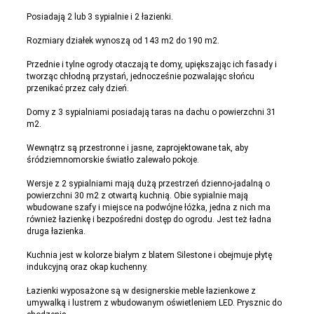
Posiadają 2 lub 3 sypialnie i 2 łazienki.
Rozmiary działek wynoszą od 143 m2 do 190 m2.
Przednie i tylne ogrody otaczają te domy, upiększając ich fasady i
tworząc chłodną przystań, jednocześnie pozwalając słońcu
przenikać przez cały dzień.
Domy z 3 sypialniami posiadają taras na dachu o powierzchni 31
m2.
Wewnątrz są przestronne i jasne, zaprojektowane tak, aby
śródziemnomorskie światło zalewało pokoje.
Wersje z 2 sypialniami mają dużą przestrzeń dzienno-jadalną o
powierzchni 30 m2 z otwartą kuchnią. Obie sypialnie mają
wbudowane szafy i miejsce na podwójne łóżka, jedna z nich ma
również łazienkę i bezpośredni dostęp do ogrodu. Jest też ładna
druga łazienka.
Kuchnia jest w kolorze białym z blatem Silestone i obejmuje płytę
indukcyjną oraz okap kuchenny.
Łazienki wyposażone są w designerskie meble łazienkowe z
umywalką i lustrem z wbudowanym oświetleniem LED. Prysznic do