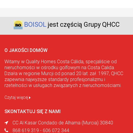
BOISOL
jest częścią Grupy QHCC
O JAKOŚCI DOMÓW
Witamy w Quality Homes Costa Cálida, specjaliście od
nieruchomości w ośrodku golfowym na Costa Calida.
Działa w regionie Murcji od ponad 20 lat. zał. 1997, QHCC
zapewnia najwyższe standardy profesjonalizmu i
rzetelności w usługach związanych z nieruchomościami.
Czytaj więcej
SKONTAKTUJ SIĘ Z NAMI
CC Al Kasar Condado de Alhama (Murcia) 30840
868 619 319 - 606 072 344