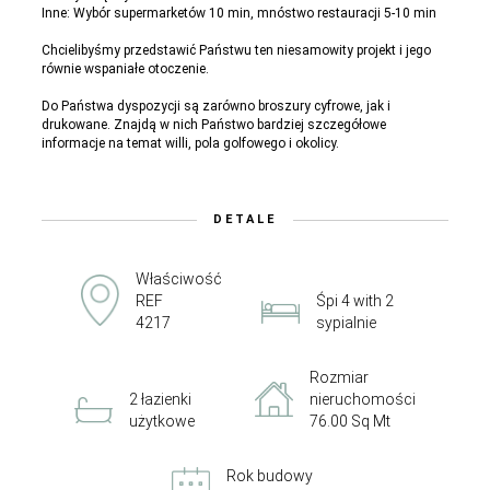
Inne: Wybór supermarketów 10 min, mnóstwo restauracji 5-10 min
Chcielibyśmy przedstawić Państwu ten niesamowity projekt i jego
równie wspaniałe otoczenie.
Do Państwa dyspozycji są zarówno broszury cyfrowe, jak i
drukowane. Znajdą w nich Państwo bardziej szczegółowe
informacje na temat willi, pola golfowego i okolicy.
DETALE
Właściwość
REF
Śpi 4 with 2
4217
sypialnie
Rozmiar
2 łazienki
nieruchomości
użytkowe
76.00 Sq Mt
Rok budowy