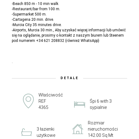
-Beach 850 m - 10 min walk
-Restaurant/bar from 100 m.
-Supermarket 500 m.
-Cartagena 20 min. drive.
-Murcia City 35 minutes drive.
-Airports, Murcia 30 min., Aby uzyskać więcej informacji lub umówić
się na oglądanie, prosimy o kontakt z naszym biurem lub Steenem
pod numerem +34 621 208832 (również WhatsApp)
.
DETALE
Właściwość
REF
Śpi 6 with 3
4365
sypialnie
Rozmiar
3 łazienki
nieruchomości
użytkowe
142.00 Sq Mt