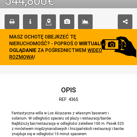
544,800€
MASZ OCHOTĘ OBEJRZEĆ TĘ
NIERUCHOMOŚĆ? - POPROŚ O
WIRTUALNE
OGLĄDANIE
ZA POŚREDNICTWEM
WIDEO
ROZMOWA
!
OPIS
REF: 4365
Fantastyczna willa w Los Alcazares z własnym basenem i
solarium. W odległości spaceru od plaży i restauracji/barów.
Najbliższy bar/restauracja w odległości zaledwie 100 m. Pasek 525
z mnóstwem międzynarodowych i hiszpańskich restauracji i barów
znajduje się w odległości 10 minut spacerem.