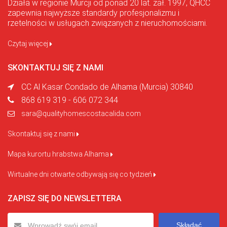
Działa w regionie Murcji od ponad 20 lat. zał. 1997, QHCC
zapewnia najwyższe standardy profesjonalizmu i
rzetelności w usługach związanych z nieruchomościami.
Czytaj więcej
SKONTAKTUJ SIĘ Z NAMI
CC Al Kasar Condado de Alhama (Murcia) 30840
868 619 319 - 606 072 344
sara@qualityhomescostacalida.com
Skontaktuj się z nami
Mapa kurortu hrabstwa Alhama
Wirtualne dni otwarte odbywają się co tydzień
ZAPISZ SIĘ DO NEWSLETTERA
Składać