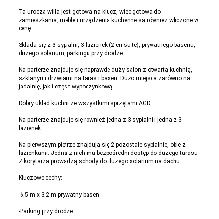
Ta urocza willa jest gotowa na klucz, więc gotowa do
zamieszkania, meble i urządzenia kuchenne są również wliczone w
cenę.
Składa się z 3 sypialni, 3 łazienek (2 en-suite), prywatnego basenu,
dużego solarium, parkingu przy drodze.
Na parterze znajduje się naprawdę duży salon z otwartą kuchnią,
szklanymi drzwiami na taras i basen. Dużo miejsca zarówno na
jadalnię, jak i część wypoczynkową.
Dobry układ kuchni ze wszystkimi sprzętami AGD.
Na parterze znajduje się również jedna z 3 sypialni i jedna z 3
łazienek.
Na pierwszym piętrze znajdują się 2 pozostałe sypialnie, obie z
łazienkami. Jedna z nich ma bezpośredni dostęp do dużego tarasu.
Z korytarza prowadzą schody do dużego solarium na dachu.
Kluczowe cechy:
-6,5 m x 3,2 m prywatny basen
-Parking przy drodze