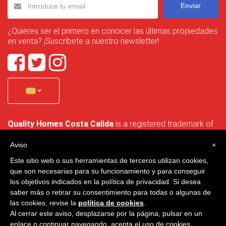
Enviar
¿Quieres ser el primero en conocer las últimas propiedades
en venta? ¡Suscríbete a nuestro newsletter!
Quality Homes Costa Calida
is a registered trademark of
La Manga Holiday Home SL duly registered with CIF / tax
no. B-30750053 and address: Bella Luz 07-05, 30389 La
Aviso
×
Manga Club, Cartagena, Murcia, Spain.
Este sitio web o sus herramientas de terceros utilizan cookies,
que son necesarias para su funcionamiento y para conseguir
los objetivos indicados en la política de privacidad. Si desea
saber más o retirar su consentimiento para todas o algunas de
Quality Homes Costa Cálida - Todos los derechos reservados
las cookies, revise la
política de cookies
.
Al cerrar este aviso, desplazarse por la página, pulsar en un
Privacidad
Contacto
enlace o continuar navegando, acepta el uso de cookies.