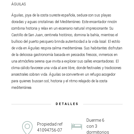
ÁGUILAS
Águilas, joya de la costa sureste española, seduce con sus playas
doradas y aguas cristalinas del Mediterráneo. Este encantador rincón
combina historia y relax en un escenario natural impresionante. Su
Castillo de San Juan, centinela histórico, domina la bahía, mientras el
bullicio del puerto pesquero brinda autenticidad a la vida local. El estilo
de vida en Águilas respira calma mediterránea. Sus habitantes disfrutan
de la deliciosa gastronomía basada en pescados frescos, inmersos en
una atmósfera serena que invita a explorar sus calles encantadoras. El
clima cálido favorece una vida al aire libre, donde festivales y tradiciones
ancestrales cobran vida. Águilas se convierte en un refugio acogedor
para quienes buscan sol, historia y el ritmo relajado de la costa
mediterránea.
DETALLES
Duerme 6
Propiedad ref
con 3
41094756-07
dormitorios