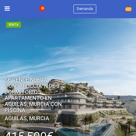
×
Demanda
VENTA
SE VENDE NUEVA
CONSTRUCCIÃ³N DE 3
DORMITORIOS
APARTAMENTO EN
AGUILAS, MURCIA CON
PISCINA
AGUILAS, MURCIA