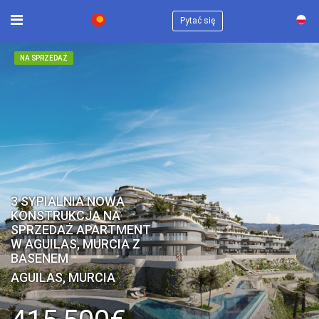
×
Pytać się
NA SPRZEDAŻ
3 SYPIALNIA NOWA
KONSTRUKCJA NA
SPRZEDAŻ APARTMENT
W AGUILAS, MURCIA Z
BASENEM
AGUILAS, MURCIA