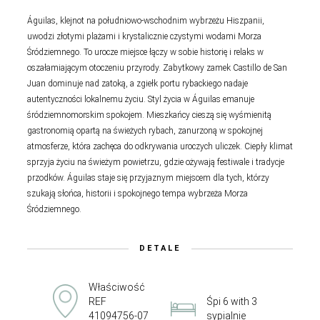
Águilas, klejnot na południowo-wschodnim wybrzeżu Hiszpanii,
uwodzi złotymi plażami i krystalicznie czystymi wodami Morza
Śródziemnego. To urocze miejsce łączy w sobie historię i relaks w
oszałamiającym otoczeniu przyrody. Zabytkowy zamek Castillo de San
Juan dominuje nad zatoką, a zgiełk portu rybackiego nadaje
autentyczności lokalnemu życiu. Styl życia w Águilas emanuje
śródziemnomorskim spokojem. Mieszkańcy cieszą się wyśmienitą
gastronomią opartą na świeżych rybach, zanurzoną w spokojnej
atmosferze, która zachęca do odkrywania uroczych uliczek. Ciepły klimat
sprzyja życiu na świeżym powietrzu, gdzie ożywają festiwale i tradycje
przodków. Águilas staje się przyjaznym miejscem dla tych, którzy
szukają słońca, historii i spokojnego tempa wybrzeża Morza
Śródziemnego.
DETALE
Właściwość
REF
Śpi 6 with 3
41094756-07
sypialnie