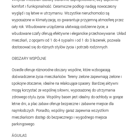
komfort i funkcjonalność. Ceramiczne podłogi nadają nowoczesny
wygląd i są łatwe w utrzymaniu. Wszystkie nieruchomości są
wyposażone w klimatyzację, co gwarantuje przyjemną atmosferę przez
cały rok. Wbudowane urządzenia ułatwiają codzienne życie, a
wbudowane szafy oferują efektywne i eleganckie przechowywanie. Układ
mieszkań, z opcjami od 1 do 4 sypialni i od 1 do 3 łazienek, pozwala
dostosować się do różnych stylów życia i potrzeb rodzinnych.
OBSZARY WSPÓLNE
Osiedle oferuje różnorodne obszary wspólne, które wzbogacają
doświadczenie życia mieszkańców. Tereny zielone zapewniają zielone i
spokojne otoczenie, idealne na relaksujące spacery. Bardziej aktywni
mogą korzystać ze wspólnej siłowni, wyposażonej do utrzymania
zdrowego stylu życia. Wspólny basen jest idealny do ochłody w gorące
letnie dni, a plac zabaw oferuje bezpieczne i zabawne miejsce dla
najmłodszych. Ponadto, wspólny garaż zapewnia wszystkim
mieszkańcom dostęp do bezpiecznego i wygodnego miejsca
parkingowego.
ÁGUILAS