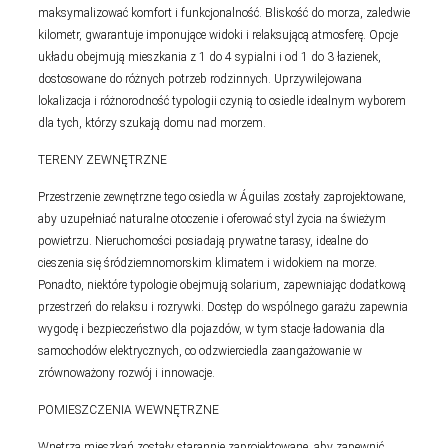
maksymalizować komfort i funkcjonalność. Bliskość do morza, zaledwie
kilometr, gwarantuje imponujące widoki i relaksującą atmosferę. Opcje
układu obejmują mieszkania z 1 do 4 sypialni i od 1 do 3 łazienek,
dostosowane do różnych potrzeb rodzinnych. Uprzywilejowana
lokalizacja i różnorodność typologii czynią to osiedle idealnym wyborem
dla tych, którzy szukają domu nad morzem.
TERENY ZEWNĘTRZNE
Przestrzenie zewnętrzne tego osiedla w Águilas zostały zaprojektowane,
aby uzupełniać naturalne otoczenie i oferować styl życia na świeżym
powietrzu. Nieruchomości posiadają prywatne tarasy, idealne do
cieszenia się śródziemnomorskim klimatem i widokiem na morze.
Ponadto, niektóre typologie obejmują solarium, zapewniając dodatkową
przestrzeń do relaksu i rozrywki. Dostęp do wspólnego garażu zapewnia
wygodę i bezpieczeństwo dla pojazdów, w tym stacje ładowania dla
samochodów elektrycznych, co odzwierciedla zaangażowanie w
zrównoważony rozwój i innowacje.
POMIESZCZENIA WEWNĘTRZNE
Wnętrza mieszkań zostały starannie zaprojektowane, aby zapewnić