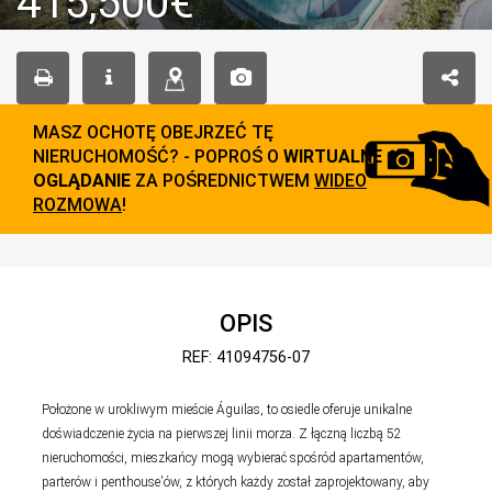
415,500€
MASZ OCHOTĘ OBEJRZEĆ TĘ
NIERUCHOMOŚĆ? - POPROŚ O
WIRTUALNE
OGLĄDANIE
ZA POŚREDNICTWEM
WIDEO
ROZMOWA
!
OPIS
REF: 41094756-07
Położone w urokliwym mieście Águilas, to osiedle oferuje unikalne
doświadczenie życia na pierwszej linii morza. Z łączną liczbą 52
nieruchomości, mieszkańcy mogą wybierać spośród apartamentów,
parterów i penthouse'ów, z których każdy został zaprojektowany, aby