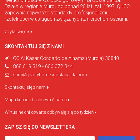
nieruchomości w ośrodku golfowym na Costa Calida.
Działa w regionie Murcji od ponad 20 lat. zał. 1997, QHCC
zapewnia najwyższe standardy profesjonalizmu i
rzetelności w usługach związanych z nieruchomościami.
Czytaj więcej
SKONTAKTUJ SIĘ Z NAMI
CC Al Kasar Condado de Alhama (Murcia) 30840
868 619 319 - 606 072 344
sara@qualityhomescostacalida.com
Skontaktuj się z nami
Mapa kurortu hrabstwa Alhama
Wirtualne dni otwarte odbywają się co tydzień
ZAPISZ SIĘ DO NEWSLETTERA