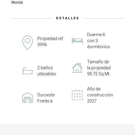
Murcia
DETALLES
Duerme 6
Propiedad ref
con 3
3996
dormitorios
Tamaño de
2 baños
la propiedad
utilizables
98.75 Sq Mt
Año de
Suroeste
construcción
Frente a
2027