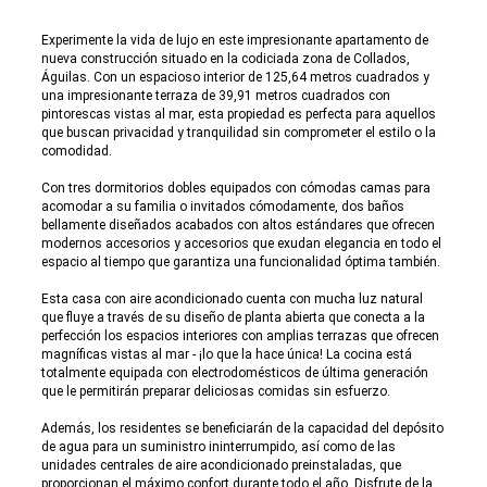
Experimente la vida de lujo en este impresionante apartamento de
nueva construcción situado en la codiciada zona de Collados,
Águilas. Con un espacioso interior de 125,64 metros cuadrados y
una impresionante terraza de 39,91 metros cuadrados con
pintorescas vistas al mar, esta propiedad es perfecta para aquellos
que buscan privacidad y tranquilidad sin comprometer el estilo o la
comodidad.
Con tres dormitorios dobles equipados con cómodas camas para
acomodar a su familia o invitados cómodamente, dos baños
bellamente diseñados acabados con altos estándares que ofrecen
modernos accesorios y accesorios que exudan elegancia en todo el
espacio al tiempo que garantiza una funcionalidad óptima también.
Esta casa con aire acondicionado cuenta con mucha luz natural
que fluye a través de su diseño de planta abierta que conecta a la
perfección los espacios interiores con amplias terrazas que ofrecen
magníficas vistas al mar - ¡lo que la hace única! La cocina está
totalmente equipada con electrodomésticos de última generación
que le permitirán preparar deliciosas comidas sin esfuerzo.
Además, los residentes se beneficiarán de la capacidad del depósito
de agua para un suministro ininterrumpido, así como de las
unidades centrales de aire acondicionado preinstaladas, que
proporcionan el máximo confort durante todo el año. Disfrute de la