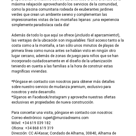
máxima relajación aprovechando los servicios de la comunidad,
como la piscina comunitaria rodeada de exuberantes jardines
verdes que crean un ambiente sereno y complementan las
impresionantes vistas de las montañas lejanas: ¡una experiencia
simplemente paradisíaca cada día!
Además de todo lo que aquí se ofrece (¡incluido el aparcamiento!),
las ventajas de la ubicación son inigualables: fácil acceso tanto a la
costa como a la montaña, a tan sólo unos minutos de playas de
primera línea como nunca antes se habían visto en ningún otro
lugar cercano, además de zonas de juego para niños que se han
incorporado cuidadosamente en el diseño de la urbanización
teniendo en cuenta a las familias a la hora de construir estas
magníficas viviendas.
*Póngase en contacto con nosotros para obtener más detalles
sobre nuestro servicio de mudanza premium, exclusivo para
nosotros y este desarrollo.
*Síganos en Facebook/Instagram y aproveche nuestras ofertas
exclusivas en propiedades de nueva construcción.
Para concertar una visita, póngase en contacto con nosotros:
Correo electrónico: rupert@murciadreams.com
Móvil: +34 619 039 182
Oficina: +34 868 619 319
Dirección: CC Al-Kasar, Condado de Alhama, 30840, Alhama de