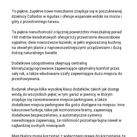
To piękne, zupełnie nowe mieszkanie znajduje się w poszukiwanej
dzielnicy Collados w Aguilas i oferuje wspaniałe widoki na morze i
góry z przestronnego tarasu.
Ta piękna nieruchomość o łącznej powierzchni mieszkalnej ponad
100 metrów kwadratowych oferuje trzy przestronne dwuosobowe
sypialnie, dwie nowoczesne łazienki, w pełni wyposażoną kuchnię
na otwartym planie z najnowocześniejszymi urządzeniami i dużą
ilością naturalnego światła.
Dodatkowe udogodnienia obejmują centralną
klimatyzację/ogrzewanie zapewniające optymalny komfort przez
cały rok, a także wbudowane szafy zapewniające dużo miejsca do
przechowywania.
Budynek oferuje kilka wysokiej klasy dodatków, takich jak dostęp
windą do wszystkich pięter, w tym garaż w piwnicy, w którym
znajduje się zarezerwowane miejsce parkingowe, a także
dodatkowe miejsca parkingowe dla gości dostępne na miejscu. Inne
luksusowe funkcje, takie jak wzmocnione bramy, zapewniają
dodatkowe bezpieczeństwo, a automatyczne systemy
nawadniające zapewniają, że roślinność pozostaje bujna nawet w
najbardziej suchych miesiącach.
Mieszkańcy mogą korzystać z wyłącznego prawa do korzystania ze