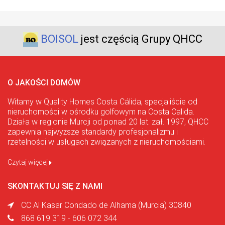
BOISOL
jest częścią Grupy QHCC
O JAKOŚCI DOMÓW
Witamy w Quality Homes Costa Cálida, specjaliście od
nieruchomości w ośrodku golfowym na Costa Calida.
Działa w regionie Murcji od ponad 20 lat. zał. 1997, QHCC
zapewnia najwyższe standardy profesjonalizmu i
rzetelności w usługach związanych z nieruchomościami.
Czytaj więcej
SKONTAKTUJ SIĘ Z NAMI
CC Al Kasar Condado de Alhama (Murcia) 30840
868 619 319 - 606 072 344