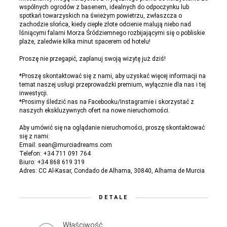
wspólnych ogrodów z basenem, idealnych do odpoczynku lub
spotkań towarzyskich na świeżym powietrzu, zwłaszcza o
zachodzie słońca, kiedy ciepłe złote odcienie malują niebo nad
lśniącymi falami Morza Śródziemnego rozbijającymi się o pobliskie
plaże, zaledwie kilka minut spacerem od hotelu!
Proszę nie przegapić, zaplanuj swoją wizytę już dziś!
*Proszę skontaktować się z nami, aby uzyskać więcej informacji na
temat naszej usługi przeprowadzki premium, wyłącznie dla nas i tej
inwestycji.
*Prosimy śledzić nas na Facebooku/Instagramie i skorzystać z
naszych ekskluzywnych ofert na nowe nieruchomości.
Aby umówić się na oglądanie nieruchomości, proszę skontaktować
się z nami:
Email: sean@murciadreams.com
Telefon: +34 711 091 764
Biuro: +34 868 619 319
Adres: CC Al-Kasar, Condado de Alhama, 30840, Alhama de Murcia
DETALE
Właściwość