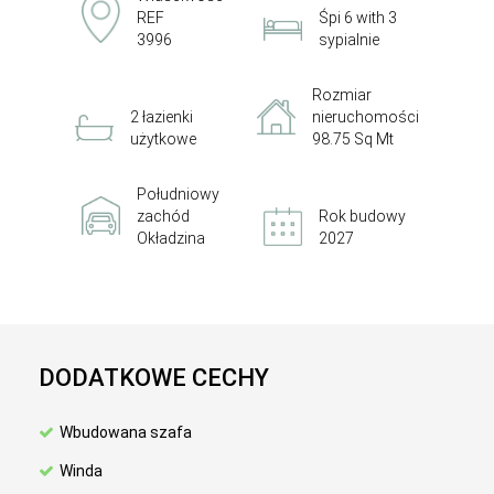
REF
Śpi 6 with 3
3996
sypialnie
Rozmiar
2 łazienki
nieruchomości
użytkowe
98.75 Sq Mt
Południowy
zachód
Rok budowy
Okładzina
2027
DODATKOWE CECHY
Wbudowana szafa
Winda