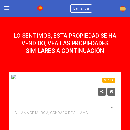
×
Demanda
LO SENTIMOS, ESTA PROPIEDAD SE HA
VENDIDO, VEA LAS PROPIEDADES
SIMILARES A CONTINUACIÓN
VENTA
124,900€
SE VENDE APARTAMENTO EN CONDADO DE ALHAMA, ALHAMA DE MURCIA CON PISCINA
ALHAMA DE MURCIA, CONDADO DE ALHAMA
Dormitorios: 2
Baños: 1
Sq Mt: 68.00
Apartamento for sale in Condado De Alhama