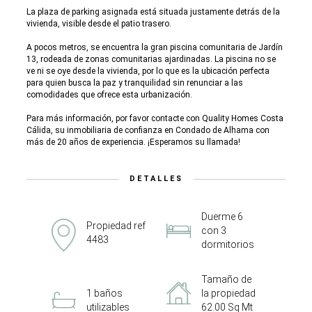
La plaza de parking asignada está situada justamente detrás de la
vivienda, visible desde el patio trasero.
A pocos metros, se encuentra la gran piscina comunitaria de Jardín
13, rodeada de zonas comunitarias ajardinadas. La piscina no se
ve ni se oye desde la vivienda, por lo que es la ubicación perfecta
para quien busca la paz y tranquilidad sin renunciar a las
comodidades que ofrece esta urbanización.
Para más información, por favor contacte con Quality Homes Costa
Cálida, su inmobiliaria de confianza en Condado de Alhama con
más de 20 años de experiencia. ¡Esperamos su llamada!
DETALLES
Duerme 6
Propiedad ref
con 3
4483
dormitorios
Tamaño de
1 baños
la propiedad
utilizables
62.00 Sq Mt