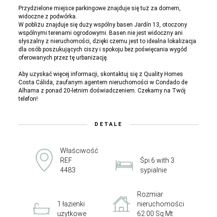
Przydzielone miejsce parkingowe znajduje się tuż za domem,
widoczne z podwórka.
W pobliżu znajduje się duży wspólny basen Jardín 13, otoczony
wspólnymi terenami ogrodowymi. Basen nie jest widoczny ani
słyszalny z nieruchomości, dzięki czemu jest to idealna lokalizacja
dla osób poszukujących ciszy i spokoju bez poświęcania wygód
oferowanych przez tę urbanizację.
Aby uzyskać więcej informacji, skontaktuj się z Quality Homes
Costa Cálida, zaufanym agentem nieruchomości w Condado de
Alhama z ponad 20-letnim doświadczeniem. Czekamy na Twój
telefon!
DETALE
Właściwość
REF
Śpi 6 with 3
4483
sypialnie
Rozmiar
1 łazienki
nieruchomości
użytkowe
62.00 Sq Mt