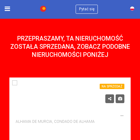
×
Pytać się
PRZEPRASZAMY, TA NIERUCHOMOŚĆ
ZOSTAŁA SPRZEDANA, ZOBACZ PODOBNE
NIERUCHOMOŚCI PONIŻEJ
NA SPRZEDAŻ
119,900€
NA SPRZEDAŻ APARTMENT W CONDADO DE ALHAMA, ALHAMA DE MURCIA Z BASENEM
ALHAMA DE MURCIA, CONDADO DE ALHAMA
sypialne: 2
Łazienki: 1
Sq Mt: 59.00
Apartment for sale in Condado De Alhama