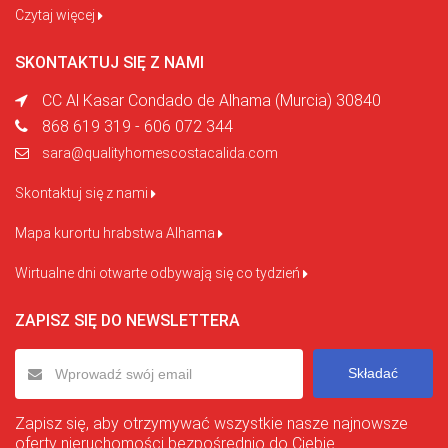
Czytaj więcej
SKONTAKTUJ SIĘ Z NAMI
CC Al Kasar Condado de Alhama (Murcia) 30840
868 619 319 - 606 072 344
sara@qualityhomescostacalida.com
Skontaktuj się z nami
Mapa kurortu hrabstwa Alhama
Wirtualne dni otwarte odbywają się co tydzień
ZAPISZ SIĘ DO NEWSLETTERA
Składać
Zapisz się, aby otrzymywać wszystkie nasze najnowsze
oferty nieruchomości bezpośrednio do Ciebie.