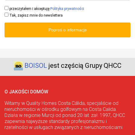
przeczytałem i akceptuję
Polityka prywatności
Tak, zapisz mnie do newslettera
Poproś o informacje
BOISOL
jest częścią Grupy QHCC
O JAKOŚCI DOMÓW
Witamy w Quality Homes Costa Cálida, specjaliście od
nieruchomości w ośrodku golfowym na Costa Calida.
Działa w regionie Murcji od ponad 20 lat. zał. 1997, QHCC
zapewnia najwyższe standardy profesjonalizmu i
rzetelności w usługach związanych z nieruchomościami.