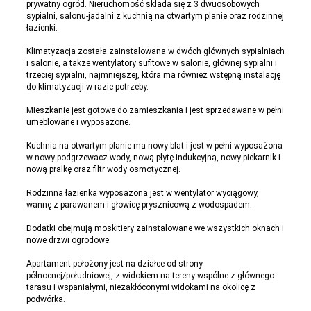
prywatny ogród. Nieruchomość składa się z 3 dwuosobowych
sypialni, salonu-jadalni z kuchnią na otwartym planie oraz rodzinnej
łazienki.
Klimatyzacja została zainstalowana w dwóch głównych sypialniach
i salonie, a także wentylatory sufitowe w salonie, głównej sypialni i
trzeciej sypialni, najmniejszej, która ma również wstępną instalację
do klimatyzacji w razie potrzeby.
Mieszkanie jest gotowe do zamieszkania i jest sprzedawane w pełni
umeblowane i wyposażone.
Kuchnia na otwartym planie ma nowy blat i jest w pełni wyposażona
w nowy podgrzewacz wody, nową płytę indukcyjną, nowy piekarnik i
nową pralkę oraz filtr wody osmotycznej.
Rodzinna łazienka wyposażona jest w wentylator wyciągowy,
wannę z parawanem i głowicę prysznicową z wodospadem.
Dodatki obejmują moskitiery zainstalowane we wszystkich oknach i
nowe drzwi ogrodowe.
Apartament położony jest na działce od strony
północnej/południowej, z widokiem na tereny wspólne z głównego
tarasu i wspaniałymi, niezakłóconymi widokami na okolicę z
podwórka.