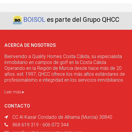
BOISOL
es parte del Grupo QHCC
ACERCA DE NOSOTROS
Bienvenido a Quality Homes Costa Cálida, su especialista
inmobiliario en campos de golf en la Costa Cálida.
Operando en la Región de Murcia desde hace más de 20
años. est. 1997, QHCC ofrece los más altos estándares de
profesionalismo e integridad en los servicios inmobiliarios.
Leer más
CONTACTO
CC Al Kasar Condado de Alhama (Murcia) 30840
868 619 319 - 606 072 344