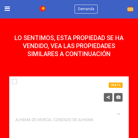
×
Demanda
LO SENTIMOS, ESTA PROPIEDAD SE HA
VENDIDO, VEA LAS PROPIEDADES
SIMILARES A CONTINUACIÓN
VENTA
118,900€
SE VENDE APARTAMENTO EN CONDADO DE ALHAMA, ALHAMA DE MURCIA CON PISCINA
ALHAMA DE MURCIA, CONDADO DE ALHAMA
Dormitorios: 2
Baños: 1
Sq Mt: 51.00
Apartamento for sale in Condado De Alhama