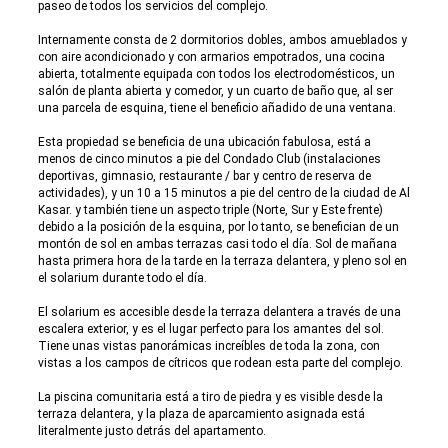
paseo de todos los servicios del complejo.
Internamente consta de 2 dormitorios dobles, ambos amueblados y
con aire acondicionado y con armarios empotrados, una cocina
abierta, totalmente equipada con todos los electrodomésticos, un
salón de planta abierta y comedor, y un cuarto de baño que, al ser
una parcela de esquina, tiene el beneficio añadido de una ventana.
Esta propiedad se beneficia de una ubicación fabulosa, está a
menos de cinco minutos a pie del Condado Club (instalaciones
deportivas, gimnasio, restaurante / bar y centro de reserva de
actividades), y un 10 a 15 minutos a pie del centro de la ciudad de Al
Kasar. y también tiene un aspecto triple (Norte, Sur y Este frente)
debido a la posición de la esquina, por lo tanto, se benefician de un
montón de sol en ambas terrazas casi todo el día. Sol de mañana
hasta primera hora de la tarde en la terraza delantera, y pleno sol en
el solarium durante todo el día.
El solarium es accesible desde la terraza delantera a través de una
escalera exterior, y es el lugar perfecto para los amantes del sol.
Tiene unas vistas panorámicas increíbles de toda la zona, con
vistas a los campos de cítricos que rodean esta parte del complejo.
La piscina comunitaria está a tiro de piedra y es visible desde la
terraza delantera, y la plaza de aparcamiento asignada está
literalmente justo detrás del apartamento.