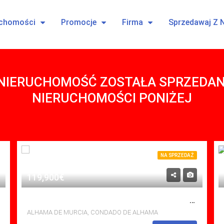
uchomości
Promocje
Firma
Sprzedawaj Z 
 NIERUCHOMOŚĆ ZOSTAŁA SPRZEDAN
NIERUCHOMOŚCI PONIŻEJ
NA SPRZEDAŻ
119,900€
2 ŁÓŻKA Z WIDOKIEM NA POŁUDNIOWY ZACHÓD, PRYWATNYM SOLARIUM NA DACHU, NIESAMOWITYMI WIDOKAMI I WSPÓLNYM BASENEM W JARDIN 2, CONDADO DE ALHAMA RESORT
ALHAMA DE MURCIA, CONDADO DE ALHAMA