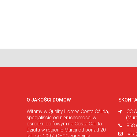
O JAKOŚCI DOMÓW
SKONTA
Witamy w Quality Homes Costa Cálida,
CC A
specjaliście od nieruchomości w
(Mur
ośrodku golfowym na Costa Calida.
868 
Działa w regionie Murcji od ponad 20
sara
lat. zał. 1997, QHCC zapewnia