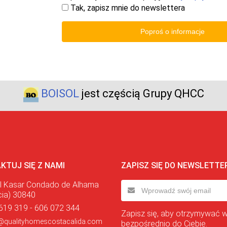
Tak, zapisz mnie do newslettera
Poproś o informacje
BOISOL
jest częścią Grupy QHCC
KTUJ SIĘ Z NAMI
ZAPISZ SIĘ DO NEWSLETTE
l Kasar Condado de Alhama
cia) 30840
619 319 - 606 072 344
Zapisz się, aby otrzymywać 
@qualityhomescostacalida.com
bezpośrednio do Ciebie.