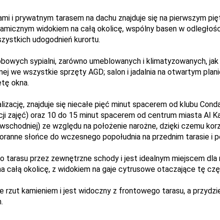
ami i prywatnym tarasem na dachu znajduje się na pierwszym pię
ramicznym widokiem na całą okolicę, wspólny basen w odległośc
zystkich udogodnień kurortu.
bowych sypialni, zarówno umeblowanych i klimatyzowanych, jak 
j we wszystkie sprzęty AGD; salon i jadalnia na otwartym planie 
etę okna.
izację, znajduje się niecałe pięć minut spacerem od klubu Conda
acji zajęć) oraz 10 do 15 minut spacerem od centrum miasta Al K
 wschodniej) ze względu na położenie narożne, dzięki czemu korz
Poranne słońce do wczesnego popołudnia na przednim tarasie i p
o tarasu przez zewnętrzne schody i jest idealnym miejscem dla 
 całą okolicę, z widokiem na gaje cytrusowe otaczające tę czę
e rzut kamieniem i jest widoczny z frontowego tarasu, a przydzi
.