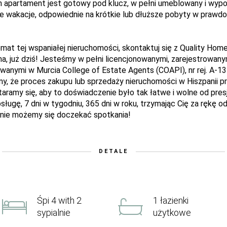
n apartament jest gotowy pod klucz, w pełni umeblowany i wy
ne wakacje, odpowiednie na krótkie lub dłuższe pobyty w prawd
emat tej wspaniałej nieruchomości, skontaktuj się z Quality Hom
, już dziś! Jesteśmy w pełni licencjonowanymi, zarejestrowany
wanymi w Murcia College of Estate Agents (COAPI), nr rej. A-13
y, że proces zakupu lub sprzedaży nieruchomości w Hiszpanii pr
ramy się, aby to doświadczenie było tak łatwe i wolne od presji
bsługę, 7 dni w tygodniu, 365 dni w roku, trzymając Cię za rękę 
, nie możemy się doczekać spotkania!
DETALE
Śpi 4 with 2
1 łazienki
sypialnie
użytkowe