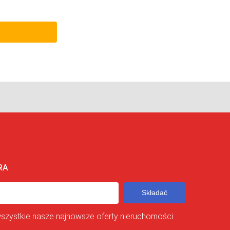
RA
Składać
wszystkie nasze najnowsze oferty nieruchomości