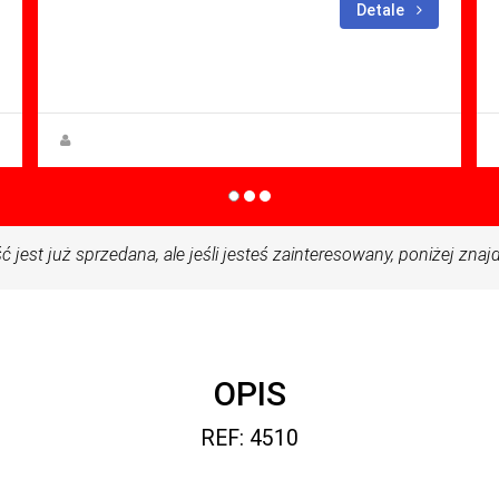
sypialne: 2
Łazienki: 1
Detale
Sq Mt: 51.00
Apartment for sale in Condado De
Alhama
Anna Gehmacher, M.A.
jest już sprzedana, ale jeśli jesteś zainteresowany, poniżej zn
OPIS
REF: 4510