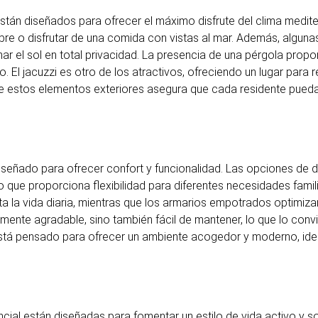
están diseñados para ofrecer el máximo disfrute del clima medit
e libre o disfrutar de una comida con vistas al mar. Además, algun
ar el sol en total privacidad. La presencia de una pérgola prop
 El jacuzzi es otro de los atractivos, ofreciendo un lugar para
e estos elementos exteriores asegura que cada residente pueda
diseñado para ofrecer confort y funcionalidad. Las opciones de di
o que proporciona flexibilidad para diferentes necesidades famili
a la vida diaria, mientras que los armarios empotrados optimiz
ente agradable, sino también fácil de mantener, lo que lo convi
r está pensado para ofrecer un ambiente acogedor y moderno, idea
ial están diseñadas para fomentar un estilo de vida activo y so