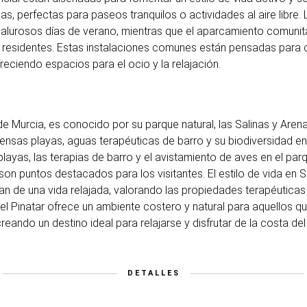
as, perfectas para paseos tranquilos o actividades al aire libre. 
 calurosos días de verano, mientras que el aparcamiento comun
s residentes. Estas instalaciones comunes están pensadas para
ofreciendo espacios para el ocio y la relajación.
 de Murcia, es conocido por su parque natural, las Salinas y Are
tensas playas, aguas terapéuticas de barro y su biodiversidad en 
playas, las terapias de barro y el avistamiento de aves en el pa
on puntos destacados para los visitantes. El estilo de vida en S
utan de una vida relajada, valorando las propiedades terapéuticas
l Pinatar ofrece un ambiente costero y natural para aquellos que
creando un destino ideal para relajarse y disfrutar de la costa de
DETALLES