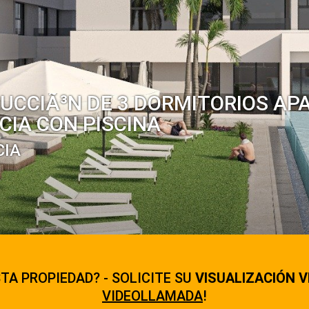
UCCIÃ³N DE 3 DORMITORIOS A
CIA CON PISCINA
CIA
TA PROPIEDAD? - SOLICITE SU
VISUALIZACIÓN V
VIDEOLLAMADA
!