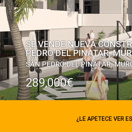
SE VENDE NUEVA CONSTR
PEDRO DEL PINATAR, MUR
SAN PEDRO DEL PINATAR, MUR
289,000€
¿LE APETECE VER ES