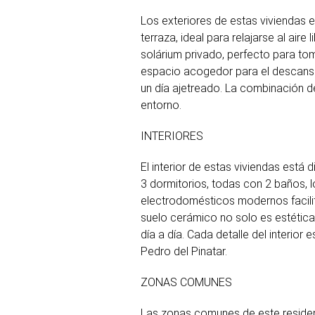
Los exteriores de estas viviendas 
terraza, ideal para relajarse al air
solárium privado, perfecto para tom
espacio acogedor para el descanso.
un día ajetreado. La combinación d
entorno.
INTERIORES
El interior de estas viviendas está 
3 dormitorios, todas con 2 baños, l
electrodomésticos modernos facilit
suelo cerámico no solo es estéticam
día a día. Cada detalle del interio
Pedro del Pinatar.
ZONAS COMUNES
Las zonas comunes de este residenc