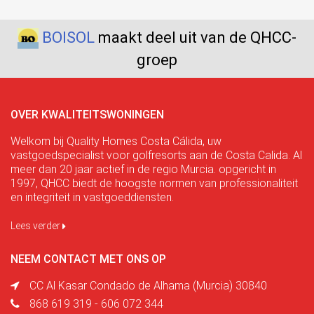
BOISOL
maakt deel uit van de QHCC-
groep
OVER KWALITEITSWONINGEN
Welkom bij Quality Homes Costa Cálida, uw
vastgoedspecialist voor golfresorts aan de Costa Calida. Al
meer dan 20 jaar actief in de regio Murcia. opgericht in
1997, QHCC biedt de hoogste normen van professionaliteit
en integriteit in vastgoeddiensten.
Lees verder
NEEM CONTACT MET ONS OP
CC Al Kasar Condado de Alhama (Murcia) 30840
868 619 319 - 606 072 344