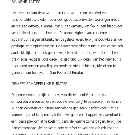
BINNENRUIMTES
Het interieur van deze woningen is ontworpen om comfort en
functionaliteit te bieden. De indelingsopties omvatten woningen met 2
en 3 slaapkamers, allemaal met 2 badkamers, wat flexibiliteit biedt voor
verschillende gezinsbehoeften. De aanwezigheid van moderne
apparatuur vergemakkelijkt het dagelijks leven, terwijl inbouwkasten de
opslagruimte optimaliseren. De keramische vloer is niet alleen esthetisch
aantrekkelijk, maar ook gemakkelijk te onderhouden, waardoor het een
praktische keuze is voor dagelijks gebruik. Elk detail van het interieur is
doordacht om een gezellige en moderne sfeer te bieden, ideaal om te
genieten van het leven in San Pedro del Pinatar.
GEMEENSCHAPPELIJKE RUIMTES
De gemeenschappelijke ruimtes van dit residentiële complex zijn
ontworpen om een actieve en sociale levensstijl te bevorderen. Bewoners
kunnen genieten van ruime aangelegde gebieden, perfect voor rustige
wandelingen of buitenactiviteiten. Het gemeenschappelijke zwembad is
een ideale plek om af te koelen tijdens de warme zomerdagen, terwijl de
gemeenschappelijke parkeerplaats comfort en veiligheid biedt voor de
voertuigen van de bewoners. Deze gemeenschappelijke voorzieningen