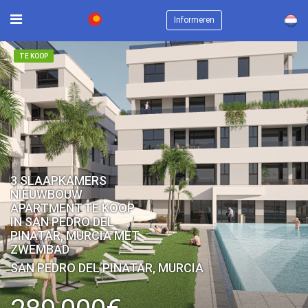
×
Informeren
TE KOOP
3 SLAAPKAMERS
NIEUWBOUW
APARTMENT TE KOOP
IN SAN PEDRO DEL
PINATAR, MURCIA MET
ZWEMBAD
SAN PEDRO DEL PINATAR, MURCIA