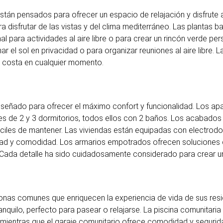
stán pensados para ofrecer un espacio de relajación y disfrute a
a disfrutar de las vistas y del clima mediterráneo. Las plantas b
 para actividades al aire libre o para crear un rincón verde pers
r el sol en privacidad o para organizar reuniones al aire libre. 
la costa en cualquier momento.
 diseñado para ofrecer el máximo confort y funcionalidad. Los ap
es de 2 y 3 dormitorios, todos ellos con 2 baños. Los acabados
ciles de mantener. Las viviendas están equipadas con electrod
dad y comodidad. Los armarios empotrados ofrecen soluciones 
. Cada detalle ha sido cuidadosamente considerado para crear u
zonas comunes que enriquecen la experiencia de vida de sus resi
nquilo, perfecto para pasear o relajarse. La piscina comunitaria 
, mientras que el garaje comunitario ofrece comodidad y seguri