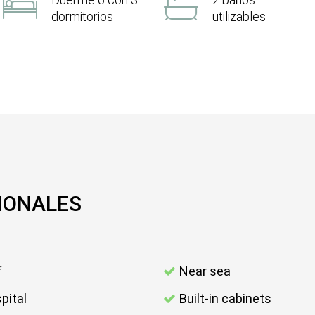
dormitorios
utilizables
IONALES
f
Near sea
pital
Built-in cabinets