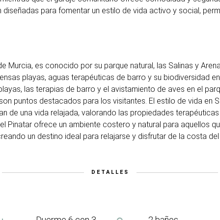
 diseñadas para fomentar un estilo de vida activo y social, permi
 de Murcia, es conocido por su parque natural, las Salinas y Are
tensas playas, aguas terapéuticas de barro y su biodiversidad en 
playas, las terapias de barro y el avistamiento de aves en el pa
on puntos destacados para los visitantes. El estilo de vida en S
utan de una vida relajada, valorando las propiedades terapéuticas
l Pinatar ofrece un ambiente costero y natural para aquellos que
creando un destino ideal para relajarse y disfrutar de la costa de
DETALLES
Duerme 6 con 3
2 baños