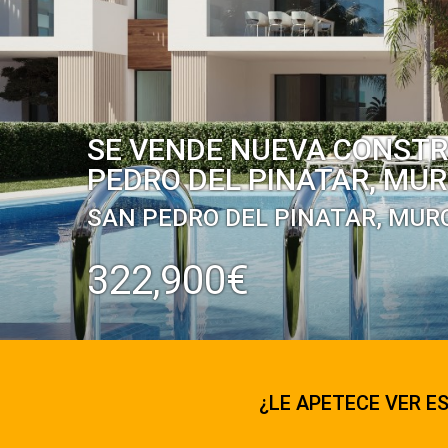
SE VENDE NUEVA CONSTR
PEDRO DEL PINATAR, MUR
SAN PEDRO DEL PINATAR, MUR
322,900€
¿LE APETECE VER ES