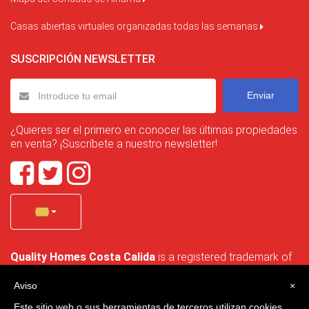
Casas abiertas virtuales organizadas todas las semanas
SUSCRIPCIÓN NEWSLETTER
Enviar
¿Quieres ser el primero en conocer las últimas propiedades
en venta? ¡Suscríbete a nuestro newsletter!
Quality Homes Costa Calida
is a registered trademark of
La Manga Holiday Home SL duly registered with CIF / tax
no. B-30750053 and address: Bella Luz 07-05, 30389 La
Aviso
×
Manga Club, Cartagena, Murcia, Spain.
Este sitio web o sus herramientas de terceros utilizan cookies,