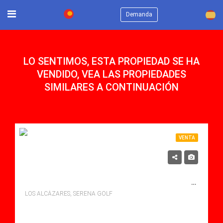
×
Demanda
LO SENTIMOS, ESTA PROPIEDAD SE HA
VENDIDO, VEA LAS PROPIEDADES
SIMILARES A CONTINUACIÓN
VENTA
320,000€
SE VENDE APARTAMENTO EN SERENA GOLF, LOS ALCÃ¡ZARES
LOS ALCÁZARES, SERENA GOLF
Dormitorios: 3
Baños: 2
Sq Mt: 110.00
Apartamento for sale in Serena Golf