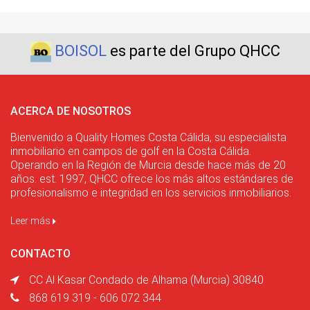
BOISOL
es parte del Grupo QHCC
ACERCA DE NOSOTROS
Bienvenido a Quality Homes Costa Cálida, su especialista
inmobiliario en campos de golf en la Costa Cálida.
Operando en la Región de Murcia desde hace más de 20
años. est. 1997, QHCC ofrece los más altos estándares de
profesionalismo e integridad en los servicios inmobiliarios.
Leer más
CONTACTO
CC Al Kasar Condado de Alhama (Murcia) 30840
868 619 319 - 606 072 344