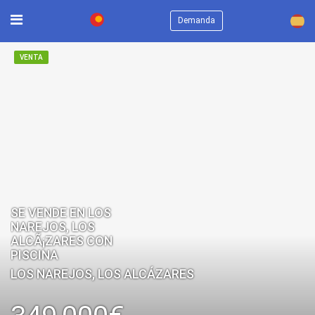
×
Demanda
VENTA
SE VENDE EN LOS
NAREJOS, LOS
ALCÃ¡ZARES CON
PISCINA
LOS NAREJOS, LOS ALCÁZARES