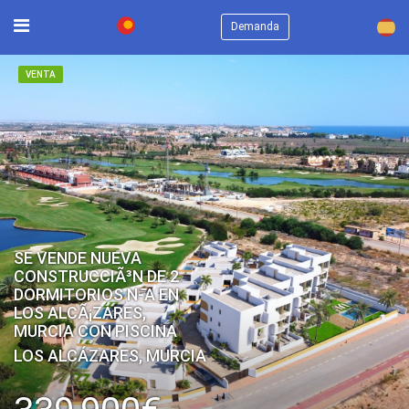
×
Demanda
VENTA
SE VENDE NUEVA
CONSTRUCCIÃ³N DE 2
DORMITORIOS N-A EN
LOS ALCÃ¡ZARES,
MURCIA CON PISCINA
LOS ALCÁZARES, MURCIA