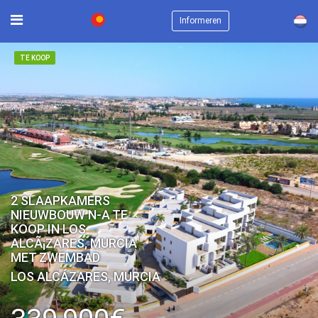
×
Informeren
TE KOOP
2 SLAAPKAMERS
NIEUWBOUW N-A TE
KOOP IN LOS
ALCÃ¡ZARES, MURCIA
MET ZWEMBAD
LOS ALCÁZARES, MURCIA