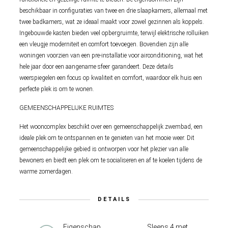
beschikbaar in configuraties van twee en drie slaapkamers, allemaal met
twee badkamers, wat ze ideaal maakt voor zowel gezinnen als koppels.
Ingebouwde kasten bieden veel opbergruimte, terwijl elektrische rolluiken
een vleugje moderniteit en comfort toevoegen. Bovendien zijn alle
woningen voorzien van een pre-installatie voor airconditioning, wat het
hele jaar door een aangename sfeer garandeert. Deze details
weerspiegelen een focus op kwaliteit en comfort, waardoor elk huis een
perfecte plek is om te wonen.
GEMEENSCHAPPELIJKE RUIMTES
Het wooncomplex beschikt over een gemeenschappelijk zwembad, een
ideale plek om te ontspannen en te genieten van het mooie weer. Dit
gemeenschappelijke gebied is ontworpen voor het plezier van alle
bewoners en biedt een plek om te socialiseren en af te koelen tijdens de
warme zomerdagen.
DETAILS
Eigenschap
Sleeps 4 met