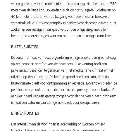
willen genieten van de nabijheid van de zee, aangezien het slechts 750
meter van de kust ligt. Bovendien is de dichtstbijzijnde luchthaven op
46 kilometer afstand, wat de toegang voor bewoners en bezoekers
vergemakkelijkt. Dit wooncomplex is perfect voor degenen die een huis
zoeken in een rustige maar goed verbonden omgeving, met alle
benodigde voorzieningen voor een ontspannen en aangenaam leven.
BUITENRUIMTES
De buitenruimtes van deze eigendommen zijn ontworpen met het oog
op het genot en comfort van de bewoners. Elke woning heeft een
privéterras, ideaal om te genieten van het mediterrane klimaat en het
uitzicht op de omgeving. De begane grond heeft een tuin, die extra
buitenruimte biedt voor ontspanning en recreatie. Bovendien bieden de
penthouses een solarium, perfect om in alle privacy te zonnebaden. De
aanwezigheid van een garage zorgt ervoor dat parkeren geen probleem
is, wat een extra niveau van gemak biedt voor de eigenaren.
BINNENRUIMTES
Het interieur van de woningen is zorgvuldig ontworpen om een
functionele en gezellige ruimte te bieden. De eigendommen zijn