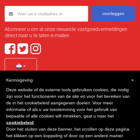
voorleggen
Abonneer u om al onze nieuwste vastgoedvermeldingen
direct naar u te laten e-mailen.
Kennisgeving
×
Quality Homes Costa Calida
is a registered trademark of
Deze website of de externe tools gebruiken cookies, die nodig
La Manga Holiday Home SL duly registered with CIF / tax
zijn voor het functioneren van de site en voor het bereiken van
no. B-30750053 and address: Bella Luz 07-05, 30389 La
de in het cookiebeleid aangegeven doelen. Voor meer
Manga Club, Cartagena, Murcia, Spain.
informatie of als u uw toestemming voor het gebruik van
bepaalde of alle cookies wilt intrekken, gaat u naar het
cookiebeleid
.
Door het sluiten van deze banner, het scrollen op deze pagina,
Quality Homes Costa Cálida - Alle rechten voorbehouden
het klikken op een koppeling of door op een andere manier