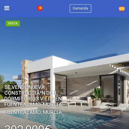
×
Demanda
VENTA
SE VENDE NUEVA
CONSTRUCCIÃ³N DE 3
DORMITORIOS VILLA EN
FUENTEALAMO, MURCIA
FUENTEALAMO, MURCIA