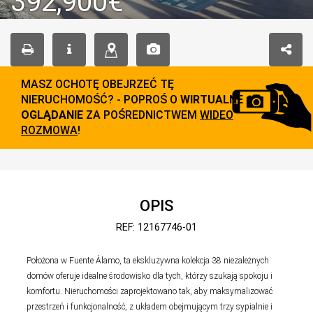
392,900€
MASZ OCHOTĘ OBEJRZEĆ TĘ
NIERUCHOMOŚĆ? - POPROŚ O
WIRTUALNE
OGLĄDANIE
ZA POŚREDNICTWEM
WIDEO
ROZMOWA
!
OPIS
REF: 12167746-01
Położona w Fuente Álamo, ta ekskluzywna kolekcja 38 niezależnych
domów oferuje idealne środowisko dla tych, którzy szukają spokoju i
komfortu. Nieruchomości zaprojektowano tak, aby maksymalizować
przestrzeń i funkcjonalność, z układem obejmującym trzy sypialnie i