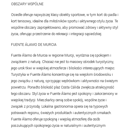
OBSZARY WSPÓLNE
Osiedle oferuje najwyższej klasy obiekty sportowe, w tym kort do padla i
kort tenisowy, idealne dla miłośników sportu i aktywnego stylu życia. Te
wspólne obszary zaprojektowano, aby promować zdrowy i aktywny styl
życia, oferując przestrzenie do rekreacji i integracji sąsiedzkiej.
FUENTE ÁLAMO DE MURCIA
Fuente Álamo de Murcia w regionie Murcji, wyróżnia się spokojem i
związkiem z naturą. Chociaż nie jest to masowy ośrodek turystyczny,
jego urok tkwi w wiejskiej atmosferze i bliskości interesujących miejsc.
Turystyka w Fuente Álamo koncentruje się na wiejskim środowisku i
jego związku z naturą, sprzyjając wędrówkom i aktywności na świeżym
powietrzu. Ponadto bliskość plaż Costa Cálida zwiększa atrakcyjność
tego obszaru. Styl życia w Fuente Álamo jest spokojny i zakorzeniony w
wiejskiej tradycji. Mieszkańcy cenią sobie spokój, wspólne życie i
związek z przyrodą. Lokalna gastronomia opiera się na typowych
potrawach regionu, świeżych produktach i autentycznych smakach.
Fuente Álamo oferuje spokojną i wiejską atmosferę dla osób
poszukujących spokojnego życia w naturalnym i autentycznym