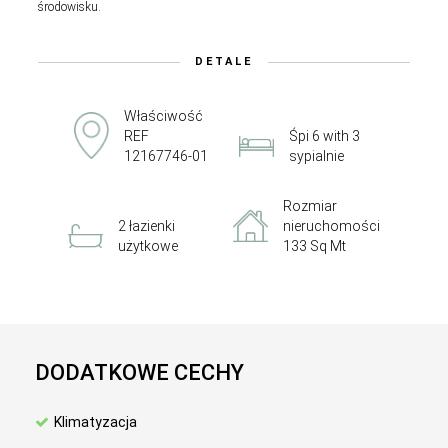
środowisku.
DETALE
Właściwość
REF
Śpi 6 with 3
12167746-01
sypialnie
Rozmiar
2 łazienki
nieruchomości
użytkowe
133 Sq Mt
DODATKOWE CECHY
Klimatyzacja