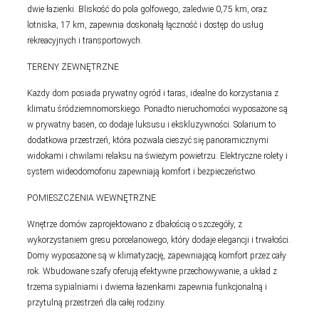
dwie łazienki. Bliskość do pola golfowego, zaledwie 0,75 km, oraz
lotniska, 17 km, zapewnia doskonałą łączność i dostęp do usług
rekreacyjnych i transportowych.
TERENY ZEWNĘTRZNE
Każdy dom posiada prywatny ogród i taras, idealne do korzystania z
klimatu śródziemnomorskiego. Ponadto nieruchomości wyposażone są
w prywatny basen, co dodaje luksusu i ekskluzywności. Solarium to
dodatkowa przestrzeń, która pozwala cieszyć się panoramicznymi
widokami i chwilami relaksu na świeżym powietrzu. Elektryczne rolety i
system wideodomofonu zapewniają komfort i bezpieczeństwo.
POMIESZCZENIA WEWNĘTRZNE
Wnętrze domów zaprojektowano z dbałością o szczegóły, z
wykorzystaniem gresu porcelanowego, który dodaje elegancji i trwałości.
Domy wyposażone są w klimatyzację, zapewniającą komfort przez cały
rok. Wbudowane szafy oferują efektywne przechowywanie, a układ z
trzema sypialniami i dwiema łazienkami zapewnia funkcjonalną i
przytulną przestrzeń dla całej rodziny.