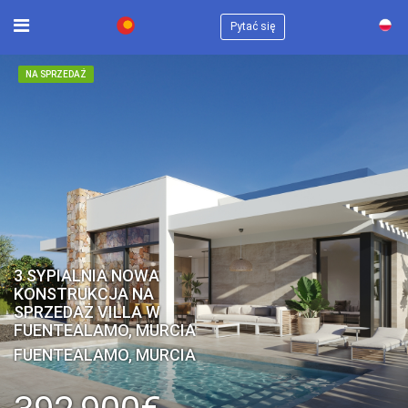
×
Pytać się
NA SPRZEDAŻ
3 SYPIALNIA NOWA
KONSTRUKCJA NA
SPRZEDAŻ VILLA W
FUENTEALAMO, MURCIA
FUENTEALAMO, MURCIA