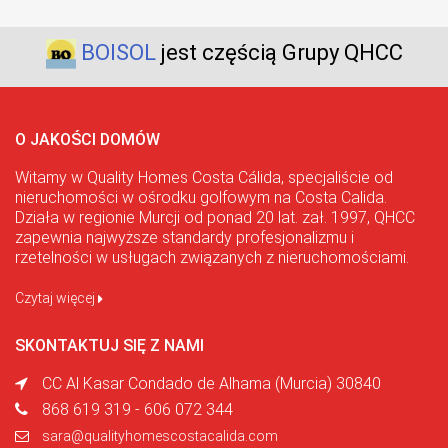
BOISOL
jest częścią Grupy QHCC
O JAKOŚCI DOMÓW
Witamy w Quality Homes Costa Cálida, specjaliście od
nieruchomości w ośrodku golfowym na Costa Calida.
Działa w regionie Murcji od ponad 20 lat. zał. 1997, QHCC
zapewnia najwyższe standardy profesjonalizmu i
rzetelności w usługach związanych z nieruchomościami.
Czytaj więcej
SKONTAKTUJ SIĘ Z NAMI
CC Al Kasar Condado de Alhama (Murcia) 30840
868 619 319 - 606 072 344
sara@qualityhomescostacalida.com