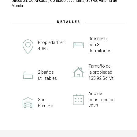
Dirección: CC Al-Kasar, Condado de Alhama, 30840, Alhama de
Murcia
DETALLES
Duerme 6
Propiedad ref
con 3
4085
dormitorios
Tamaño de
2 baños
la propiedad
utilizables
135.92 Sq Mt
Año de
Sur
construcción
Frente a
2023