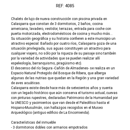
REF: 4085
Chalets de lujo de nueva construcción con piscina privada en
Calasparra que constan de 3 dormitorios, 2 baños, cocina
americana, lavadero, vestidor, terrazas, entrada para coche con
puerta motorizada, electrodomésticos de cocina y mucho más...
Su situación geográfica y su historia confieren a este municipio un
atractivo especial. Bañado por cuatro ríos, Calasparra goza de una
situación privilegiada, sus aguas constituyen un atractivo para
cualquier viajero, no sólo por la riqueza de su paisaje sino también
por la variedad de actividades que se pueden realizar allí
espeleología, barranquismo, piragüismo etc).
El descenso del río Segura -Cañón de Almadenes- se realiza en un
Espacio Natural Protegido del Bosque de Ribera, que alberga
algunas de las nutrias que quedan en la Región y una gran variedad
de aves acuáticas.
Calasparra existe desde hace más de setecientos años y cuenta
con un legado histórico que aún conserva el turismo actual; cuevas
con pinturas rupestres, declaradas Patrimonio de la Humanidad por
la UNESCO y yacimientos que van desde el Paleolítico hasta el
Hispano-Musulmán, con hallazgos recogidos en el Museo
Arqueológico (antiguo edificio de La Encomienda).
Características del inmueble
- 3 dormitorios dobles con armarios empotrados