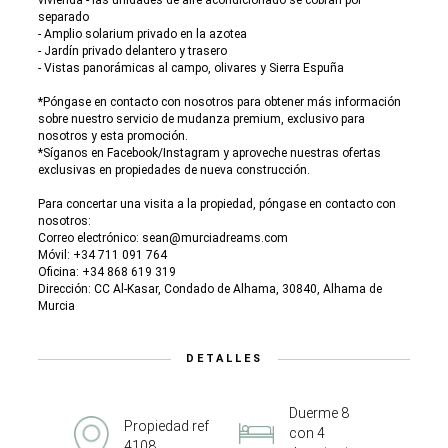
vivienda - las unidades de aire acondicionado se cobran por
separado
- Amplio solarium privado en la azotea
- Jardín privado delantero y trasero
- Vistas panorámicas al campo, olivares y Sierra Espuña
*Póngase en contacto con nosotros para obtener más información
sobre nuestro servicio de mudanza premium, exclusivo para
nosotros y esta promoción.
*Síganos en Facebook/Instagram y aproveche nuestras ofertas
exclusivas en propiedades de nueva construcción.
Para concertar una visita a la propiedad, póngase en contacto con
nosotros:
Correo electrónico: sean@murciadreams.com
Móvil: +34 711 091 764
Oficina: +34 868 619 319
Dirección: CC Al-Kasar, Condado de Alhama, 30840, Alhama de
Murcia
DETALLES
Duerme 8
Propiedad ref
con 4
4108