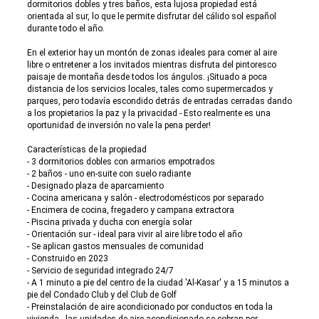
dormitorios dobles y tres baños, esta lujosa propiedad está
orientada al sur, lo que le permite disfrutar del cálido sol español
durante todo el año.
En el exterior hay un montón de zonas ideales para comer al aire
libre o entretener a los invitados mientras disfruta del pintoresco
paisaje de montaña desde todos los ángulos. ¡Situado a poca
distancia de los servicios locales, tales como supermercados y
parques, pero todavía escondido detrás de entradas cerradas dando
a los propietarios la paz y la privacidad - Esto realmente es una
oportunidad de inversión no vale la pena perder!
Características de la propiedad
- 3 dormitorios dobles con armarios empotrados
- 2 baños - uno en-suite con suelo radiante
- Designado plaza de aparcamiento
- Cocina americana y salón - electrodomésticos por separado
- Encimera de cocina, fregadero y campana extractora
- Piscina privada y ducha con energía solar
- Orientación sur - ideal para vivir al aire libre todo el año
- Se aplican gastos mensuales de comunidad
- Construido en 2023
- Servicio de seguridad integrado 24/7
- A 1 minuto a pie del centro de la ciudad 'Al-Kasar' y a 15 minutos a
pie del Condado Club y del Club de Golf
- Preinstalación de aire acondicionado por conductos en toda la