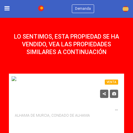
×
Demanda
LO SENTIMOS, ESTA PROPIEDAD SE HA
VENDIDO, VEA LAS PROPIEDADES
SIMILARES A CONTINUACIÓN
VENTA
199,950€
SE VENDE VILLA EN CONDADO DE ALHAMA, ALHAMA DE MURCIA CON PISCINA
ALHAMA DE MURCIA, CONDADO DE ALHAMA
Dormitorios: 2
Baños: 2
Sq Mt: 79.00
Villa for sale in Condado De Alhama