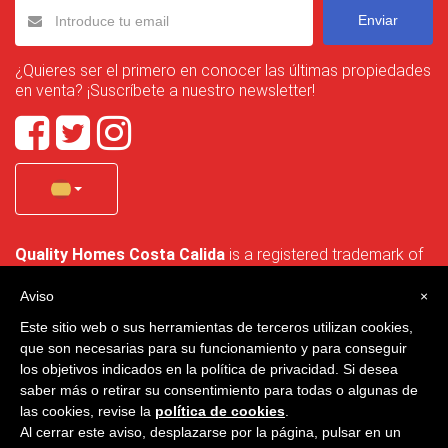
Enviar
¿Quieres ser el primero en conocer las últimas propiedades
en venta? ¡Suscríbete a nuestro newsletter!
Quality Homes Costa Calida
is a registered trademark of
La Manga Holiday Home SL duly registered with CIF / tax
no. B-30750053 and address: Bella Luz 07-05, 30389 La
Aviso
×
Manga Club, Cartagena, Murcia, Spain.
Este sitio web o sus herramientas de terceros utilizan cookies,
que son necesarias para su funcionamiento y para conseguir
los objetivos indicados en la política de privacidad. Si desea
saber más o retirar su consentimiento para todas o algunas de
Quality Homes Costa Cálida - Todos los derechos reservados
las cookies, revise la
política de cookies
.
Al cerrar este aviso, desplazarse por la página, pulsar en un
Privacidad
Contacto