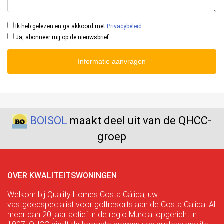
Ik heb gelezen en ga akkoord met
Privacybeleid
Ja, abonneer mij op de nieuwsbrief
Informatie aanvragen
BOISOL
maakt deel uit van de QHCC-
groep
OVER KWALITEITSWONINGEN
Welkom bij Quality Homes Costa Cálida, uw
vastgoedspecialist voor golfresorts aan de Costa Calida. Al
meer dan 20 jaar actief in de regio Murcia. opgericht in