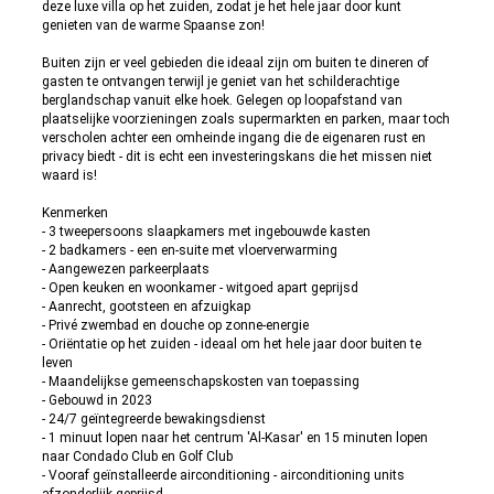
deze luxe villa op het zuiden, zodat je het hele jaar door kunt
genieten van de warme Spaanse zon!
Buiten zijn er veel gebieden die ideaal zijn om buiten te dineren of
gasten te ontvangen terwijl je geniet van het schilderachtige
berglandschap vanuit elke hoek. Gelegen op loopafstand van
plaatselijke voorzieningen zoals supermarkten en parken, maar toch
verscholen achter een omheinde ingang die de eigenaren rust en
privacy biedt - dit is echt een investeringskans die het missen niet
waard is!
Kenmerken
- 3 tweepersoons slaapkamers met ingebouwde kasten
- 2 badkamers - een en-suite met vloerverwarming
- Aangewezen parkeerplaats
- Open keuken en woonkamer - witgoed apart geprijsd
- Aanrecht, gootsteen en afzuigkap
- Privé zwembad en douche op zonne-energie
- Oriëntatie op het zuiden - ideaal om het hele jaar door buiten te
leven
- Maandelijkse gemeenschapskosten van toepassing
- Gebouwd in 2023
- 24/7 geïntegreerde bewakingsdienst
- 1 minuut lopen naar het centrum 'Al-Kasar' en 15 minuten lopen
naar Condado Club en Golf Club
- Vooraf geïnstalleerde airconditioning - airconditioning units