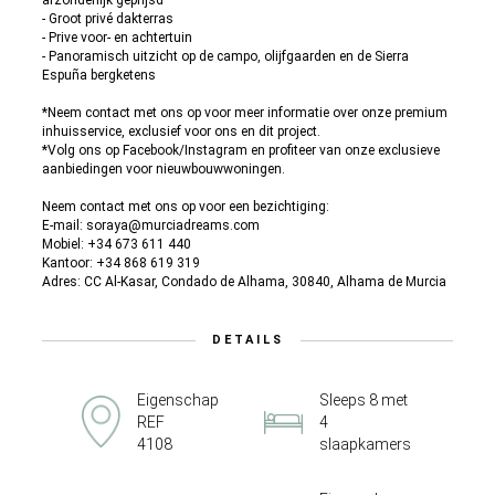
afzonderlijk geprijsd
- Groot privé dakterras
- Prive voor- en achtertuin
- Panoramisch uitzicht op de campo, olijfgaarden en de Sierra
Espuña bergketens
*Neem contact met ons op voor meer informatie over onze premium
inhuisservice, exclusief voor ons en dit project.
*Volg ons op Facebook/Instagram en profiteer van onze exclusieve
aanbiedingen voor nieuwbouwwoningen.
Neem contact met ons op voor een bezichtiging:
E-mail: soraya@murciadreams.com
Mobiel: +34 673 611 440
Kantoor: +34 868 619 319
Adres: CC Al-Kasar, Condado de Alhama, 30840, Alhama de Murcia
DETAILS
Eigenschap
Sleeps 8 met
REF
4
4108
slaapkamers