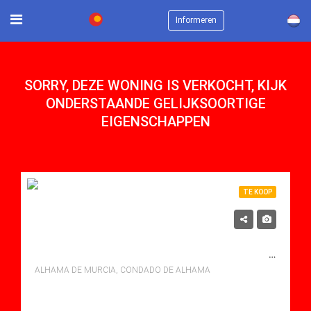
×
Informeren
SORRY, DEZE WONING IS VERKOCHT, KIJK
ONDERSTAANDE GELIJKSOORTIGE
EIGENSCHAPPEN
TE KOOP
199,950€
TE KOOP VILLA IN CONDADO DE ALHAMA, ALHAMA DE MURCIA MET ZWEMBAD
ALHAMA DE MURCIA, CONDADO DE ALHAMA
bedden: 2
Baths: 2
Mt Mt: 79.00
Villa for sale in Condado De Alhama