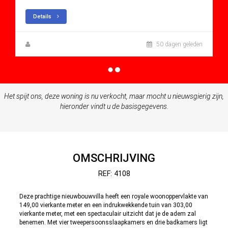
Details
Zuzanna Andrzejewska
50 dagen geleden
Het spijt ons, deze woning is nu verkocht, maar mocht u nieuwsgierig zijn,
hieronder vindt u de basisgegevens.
OMSCHRIJVING
REF: 4108
Deze prachtige nieuwbouwvilla heeft een royale woonoppervlakte van
149,00 vierkante meter en een indrukwekkende tuin van 303,00
vierkante meter, met een spectaculair uitzicht dat je de adem zal
benemen. Met vier tweepersoonsslaapkamers en drie badkamers ligt