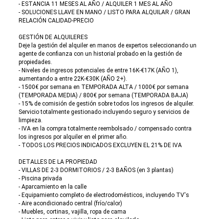
- ESTANCIA 11 MESES AL AÑO / ALQUILER 1 MES AL AÑO
- SOLUCIONES LLAVE EN MANO / LISTO PARA ALQUILAR / GRAN
RELACIÓN CALIDAD-PRECIO
GESTIÓN DE ALQUILERES
Deje la gestión del alquiler en manos de expertos seleccionando un
agente de confianza con un historial probado en la gestión de
propiedades.
- Niveles de ingresos potenciales de entre 16K-€17K (AÑO 1),
aumentando a entre 22K-€30K (AÑO 2+).
- 1500€ por semana en TEMPORADA ALTA / 1000€ por semana
(TEMPORADA MEDIA) / 800€ por semana (TEMPORADA BAJA)
- 15% de comisión de gestión sobre todos los ingresos de alquiler.
Servicio totalmente gestionado incluyendo seguro y servicios de
limpieza.
- IVA en la compra totalmente reembolsado / compensado contra
los ingresos por alquiler en el primer año.
- TODOS LOS PRECIOS INDICADOS EXCLUYEN EL 21% DE IVA
DETALLES DE LA PROPIEDAD
- VILLAS DE 2-3 DORMITORIOS / 2-3 BAÑOS (en 3 plantas)
- Piscina privada
- Aparcamiento en la calle
- Equipamiento completo de electrodomésticos, incluyendo TV's
- Aire acondicionado central (frío/calor)
- Muebles, cortinas, vajilla, ropa de cama