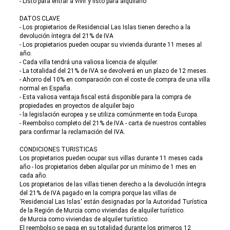
- Listo para entrar a vivir y listo para alquilarlo
DATOS CLAVE
- Los propietarios de Residencial Las Islas tienen derecho a la
devolución íntegra del 21% de IVA
- Los propietarios pueden ocupar su vivienda durante 11 meses al
año.
- Cada villa tendrá una valiosa licencia de alquiler.
- La totalidad del 21% de IVA se devolverá en un plazo de 12 meses.
- Ahorro del 10% en comparación con el coste de compra de una villa
normal en España.
- Esta valiosa ventaja fiscal está disponible para la compra de
propiedades en proyectos de alquiler bajo
- la legislación europea y se utiliza comúnmente en toda Europa.
- Reembolso completo del 21% de IVA - carta de nuestros contables
para confirmar la reclamación del IVA.
CONDICIONES TURISTICAS
Los propietarios pueden ocupar sus villas durante 11 meses cada
año - los propietarios deben alquilar por un mínimo de 1 mes en
cada año.
Los propietarios de las villas tienen derecho a la devolución íntegra
del 21% de IVA pagado en la compra porque las villas de
'Residencial Las Islas' están designadas por la Autoridad Turística
de la Región de Murcia como viviendas de alquiler turístico.
de Murcia como viviendas de alquiler turístico.
El reembolso se paga en su totalidad durante los primeros 12