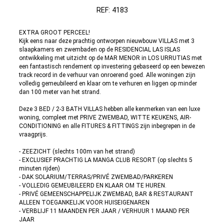
REF: 4183
EXTRA GROOT PERCEEL!
Kijk eens naar deze prachtig ontworpen nieuwbouw VILLAS met 3
slaapkamers en zwembaden op de RESIDENCIAL LAS ISLAS
ontwikkeling met uitzicht op de MAR MENOR in LOS URRUTIAS met
een fantastisch rendement op investering gebaseerd op een bewezen
track record in de verhuur van onroerend goed. Alle woningen zijn
volledig gemeubileerd en klaar om te verhuren en liggen op minder
dan 100 meter van het strand.
Deze 3 BED / 2-3 BATH VILLAS hebben alle kenmerken van een luxe
woning, compleet met PRIVE ZWEMBAD, WITTE KEUKENS, AIR-
CONDITIONING en alle FITURES & FITTINGS zijn inbegrepen in de
vraagprijs.
- ZEEZICHT (slechts 100m van het strand)
- EXCLUSIEF PRACHTIG LA MANGA CLUB RESORT (op slechts 5
minuten rijden)
- DAK SOLARIUM/TERRAS/PRIVÉ ZWEMBAD/PARKEREN
- VOLLEDIG GEMEUBILEERD EN KLAAR OM TE HUREN.
- PRIVÉ GEMEENSCHAPPELIJK ZWEMBAD, BAR & RESTAURANT
ALLEEN TOEGANKELIJK VOOR HUISEIGENAREN
- VERBLIJF 11 MAANDEN PER JAAR / VERHUUR 1 MAAND PER
JAAR