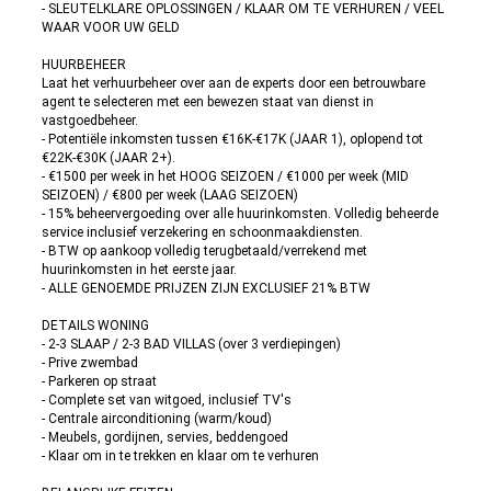
- SLEUTELKLARE OPLOSSINGEN / KLAAR OM TE VERHUREN / VEEL
WAAR VOOR UW GELD
HUURBEHEER
Laat het verhuurbeheer over aan de experts door een betrouwbare
agent te selecteren met een bewezen staat van dienst in
vastgoedbeheer.
- Potentiële inkomsten tussen €16K-€17K (JAAR 1), oplopend tot
€22K-€30K (JAAR 2+).
- €1500 per week in het HOOG SEIZOEN / €1000 per week (MID
SEIZOEN) / €800 per week (LAAG SEIZOEN)
- 15% beheervergoeding over alle huurinkomsten. Volledig beheerde
service inclusief verzekering en schoonmaakdiensten.
- BTW op aankoop volledig terugbetaald/verrekend met
huurinkomsten in het eerste jaar.
- ALLE GENOEMDE PRIJZEN ZIJN EXCLUSIEF 21% BTW
DETAILS WONING
- 2-3 SLAAP / 2-3 BAD VILLAS (over 3 verdiepingen)
- Prive zwembad
- Parkeren op straat
- Complete set van witgoed, inclusief TV's
- Centrale airconditioning (warm/koud)
- Meubels, gordijnen, servies, beddengoed
- Klaar om in te trekken en klaar om te verhuren