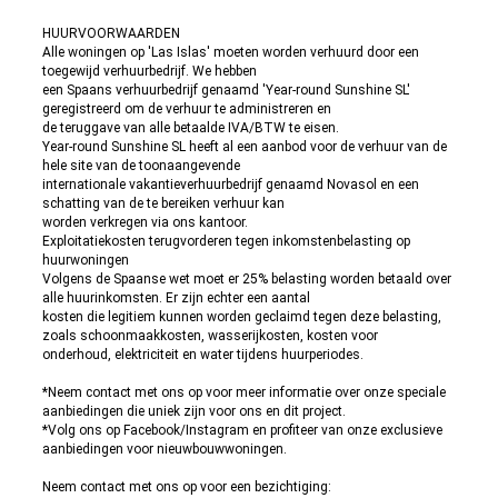
HUURVOORWAARDEN
Alle woningen op 'Las Islas' moeten worden verhuurd door een
toegewijd verhuurbedrijf. We hebben
een Spaans verhuurbedrijf genaamd 'Year-round Sunshine SL'
geregistreerd om de verhuur te administreren en
de teruggave van alle betaalde IVA/BTW te eisen.
Year-round Sunshine SL heeft al een aanbod voor de verhuur van de
hele site van de toonaangevende
internationale vakantieverhuurbedrijf genaamd Novasol en een
schatting van de te bereiken verhuur kan
worden verkregen via ons kantoor.
Exploitatiekosten terugvorderen tegen inkomstenbelasting op
huurwoningen
Volgens de Spaanse wet moet er 25% belasting worden betaald over
alle huurinkomsten. Er zijn echter een aantal
kosten die legitiem kunnen worden geclaimd tegen deze belasting,
zoals schoonmaakkosten, wasserijkosten, kosten voor
onderhoud, elektriciteit en water tijdens huurperiodes.
*Neem contact met ons op voor meer informatie over onze speciale
aanbiedingen die uniek zijn voor ons en dit project.
*Volg ons op Facebook/Instagram en profiteer van onze exclusieve
aanbiedingen voor nieuwbouwwoningen.
Neem contact met ons op voor een bezichtiging: