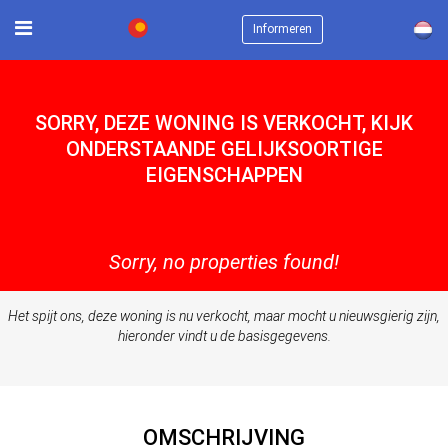
×
Informeren
SORRY, DEZE WONING IS VERKOCHT, KIJK
ONDERSTAANDE GELIJKSOORTIGE
EIGENSCHAPPEN
Sorry, no properties found!
Het spijt ons, deze woning is nu verkocht, maar mocht u nieuwsgierig zijn,
hieronder vindt u de basisgegevens.
OMSCHRIJVING