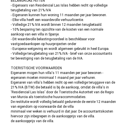
BELANGRIJKE FEITEN
- Eigenaars van Residencial Las Islas hebben recht op volledige
terugbetaling van 21% IVA
- Eigenaren kunnen hun woning 11 maanden per jaar bewonen.
- Elke villa heeft een waardevolle verhuurlicentie.
- Volledige 21% IVA wordt binnen 12 maanden terugbetaald.
- 10% besparing ten opzichte van de kosten van een normale
aankoop van een villa in Spanje.
- Dit waardevolle belastingvoordeel is beschikbaar voor
vastgoedaankopen op huurprojecten onder
- Europese wetgeving en wordt algemeen gebruikt in heel Europa.
- Volledige terugbetaling van 21% IVA - brief van onze accountants
ter bevestiging van de terugbetaling van de IVA.
TOERISTISCHE VOORWAARDEN
Eigenaren mogen hun villa's 11 maanden per jaar bewonen -
eigenaren moeten minimaal 1 maand per jaar verhuren.
Eigenaren van villa's hebben recht op een volledige teruggave van de
21% IVA (BTW) die betaald is bij de aankoop, omdat de villa's in
'Residencial Las Islas' door de Toeristische Autoriteit van de Regio
van Murcia als toeristische huuraccommodaties.
De restitutie wordt volledig betaald gedurende de eerste 12 maanden
van eigendom op voorwaarde dat de villa
minimaal vier weken is verhuurd in dat jaar. De accountantskosten
hiervoor zijn inbegrepen in de aankoopprijs van de villa.
de aankoopprijs van de villa.