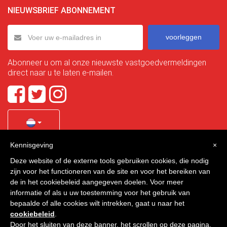
NIEUWSBRIEF ABONNEMENT
voorleggen
Abonneer u om al onze nieuwste vastgoedvermeldingen
direct naar u te laten e-mailen.
Kennisgeving
×
Quality Homes Costa Calida
is a registered trademark of
Deze website of de externe tools gebruiken cookies, die nodig
La Manga Holiday Home SL duly registered with CIF / tax
zijn voor het functioneren van de site en voor het bereiken van
no. B-30750053 and address: Bella Luz 07-05, 30389 La
de in het cookiebeleid aangegeven doelen. Voor meer
Manga Club, Cartagena, Murcia, Spain.
informatie of als u uw toestemming voor het gebruik van
bepaalde of alle cookies wilt intrekken, gaat u naar het
cookiebeleid
.
Door het sluiten van deze banner, het scrollen op deze pagina,