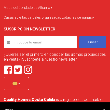
Mapa del Condado de Alhama
Casas abiertas virtuales organizadas todas las semanas
SUSCRIPCIÓN NEWSLETTER
Enviar
¿Quieres ser el primero en conocer las últimas propiedades
en venta? ¡Suscríbete a nuestro newsletter!
Quality Homes Costa Calida
is a registered trademark of
La Manga Holiday Home SL duly registered with CIF / tax
no. B-30750053 and address: Bella Luz 07-05, 30389 La
Aviso
×