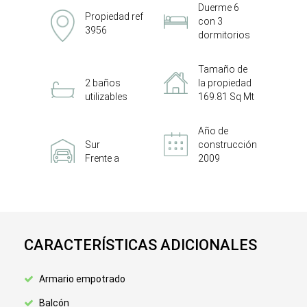
Duerme 6
Propiedad ref
con 3
3956
dormitorios
Tamaño de
2 baños
la propiedad
utilizables
169.81 Sq Mt
Año de
Sur
construcción
Frente a
2009
CARACTERÍSTICAS ADICIONALES
Armario empotrado
Balcón