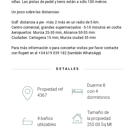
villas. Las pistas de padel y tenis están a sólo 100 metros.
Un poco sobre las distancias:
Golf: distancia a pie - más 2 más en un radio de 5 km.
Centro comercial, grandes supermercados - 5-10 minutos en coche.
Aeropuertos: Murcia 25-30 min, Alicance 50-55 min.
Ciudades: Cartagena 15 min, Murcia ciudad 35 min.
Para más información o para concertar visitas por favor contacte
con Rupert en el +34 619 039 182 (también WhatsApp).
DETALLES
Duerme 8
Propiedad ref
con 4
4367
dormitorios
Tamaño de
4 baños
la propiedad
utilizables
255.00 Sq Mt