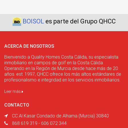
BOISOL
es parte del Grupo QHCC
ACERCA DE NOSOTROS
Bienvenido a Quality Homes Costa Cálida, su especialista
inmobiliario en campos de golf en la Costa Cálida.
Operando en la Región de Murcia desde hace más de 20
años. est. 1997, QHCC ofrece los más altos estándares de
profesionalismo e integridad en los servicios inmobiliarios.
Leer más
CONTACTO
CC Al Kasar Condado de Alhama (Murcia) 30840
868 619 319 - 606 072 344