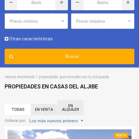
Precio mínimo
Precio máximo
Otras características
Buscar
Hemos encontrado 1 propiedades que coinciden con tu búsqueda
PROPIEDADES EN CASAS DEL ALJIBE
EN
TODAS
EN VENTA
ALQUILER
Los más nuevos primero
Ordenar por:
VENTA