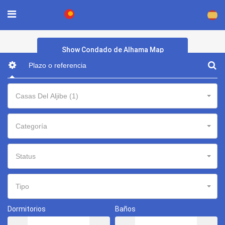
×
Show Condado de Alhama Map
Casas Del Aljibe (1)
Categoría
Status
Tipo
Dormitorios
Baños