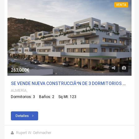
VENTA
263,000€
SE VENDE NUEVA CONSTRUCCIÃ³N DE 3 DORMITORIOS APARTAMENTO EN PULPÃ­, ALMERÍA CON PISCINA
ALMERÍA,
Dormitorios: 3
Baños: 2
Sq Mt: 123
Detalles
Rupert W. Gehmacher