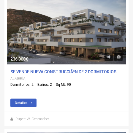
236,000€
SE VENDE NUEVA CONSTRUCCIÃ³N DE 2 DORMITORIOS APARTAMENTO EN PULPÃ­, ALMERÍA CON PISCINA
ALMERÍA,
Dormitorios: 2
Baños: 2
Sq Mt: 90
Detalles
Rupert W. Gehmacher