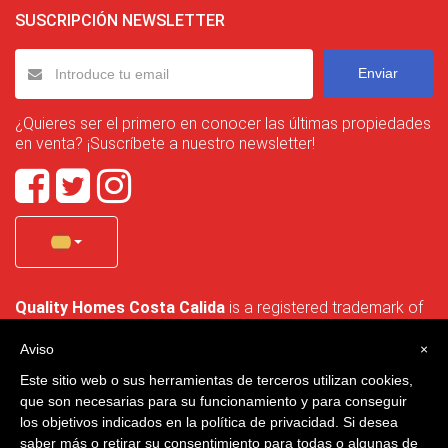
SUSCRIPCIÓN NEWSLETTER
Enviar
¿Quieres ser el primero en conocer las últimas propiedades
en venta? ¡Suscríbete a nuestro newsletter!
Quality Homes Costa Calida
is a registered trademark of
La Manga Holiday Home SL duly registered with CIF / tax
no. B-30750053 and address: Bella Luz 07-05, 30389 La
Aviso
×
Manga Club, Cartagena, Murcia, Spain.
Este sitio web o sus herramientas de terceros utilizan cookies,
que son necesarias para su funcionamiento y para conseguir
los objetivos indicados en la política de privacidad. Si desea
saber más o retirar su consentimiento para todas o algunas de