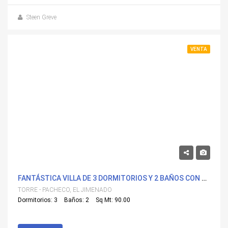
Steen Greve
VENTA
259,900€
FANTÁSTICA VILLA DE 3 DORMITORIOS Y 2 BAÑOS CON PISCINA Y GRAN SOLÁRIUM.
TORRE - PACHECO, EL JIMENADO
Dormitorios: 3
Baños: 2
Sq Mt: 90.00