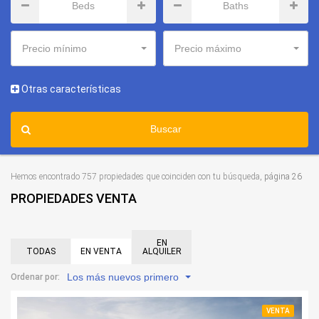
Precio mínimo
Precio máximo
Otras características
Buscar
Hemos encontrado 757 propiedades que coinciden con tu búsqueda
, página 26
PROPIEDADES VENTA
EN
TODAS
EN VENTA
ALQUILER
Los más nuevos primero
Ordenar por:
VENTA