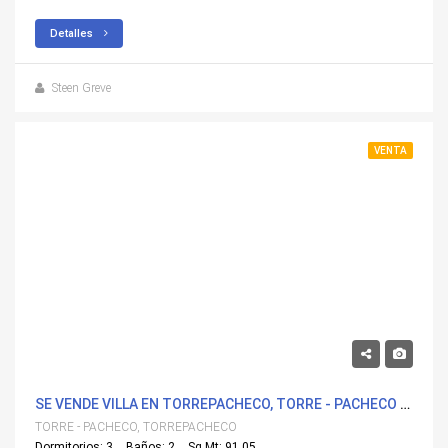
Detalles
Steen Greve
VENTA
344,900€
SE VENDE VILLA EN TORREPACHECO, TORRE - PACHECO CON PISCINA
TORRE - PACHECO, TORREPACHECO
Dormitorios: 3
Baños: 2
Sq Mt: 91.05