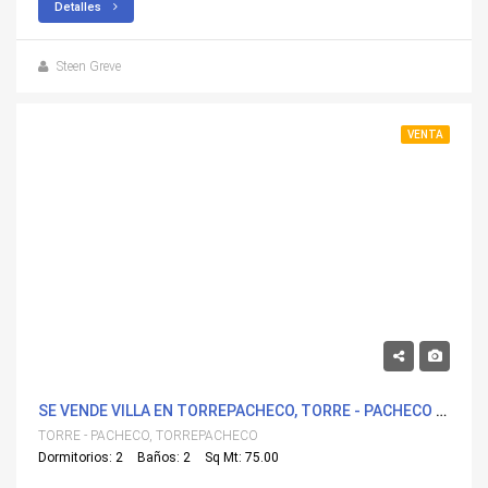
Detalles
Steen Greve
VENTA
264,900€
SE VENDE VILLA EN TORREPACHECO, TORRE - PACHECO CON PISCINA
TORRE - PACHECO, TORREPACHECO
Dormitorios: 2
Baños: 2
Sq Mt: 75.00