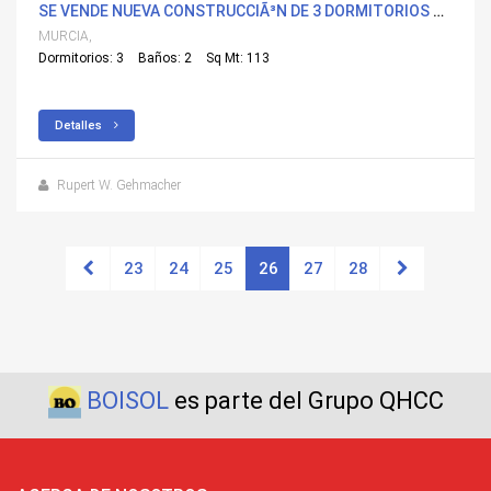
SE VENDE NUEVA CONSTRUCCIÃ³N DE 3 DORMITORIOS N-A EN AGUILAS, MURCIA CON PISCINA
MURCIA,
Dormitorios: 3
Baños: 2
Sq Mt: 113
Detalles
Rupert W. Gehmacher
23
24
25
26
27
28
BOISOL
es parte del Grupo QHCC