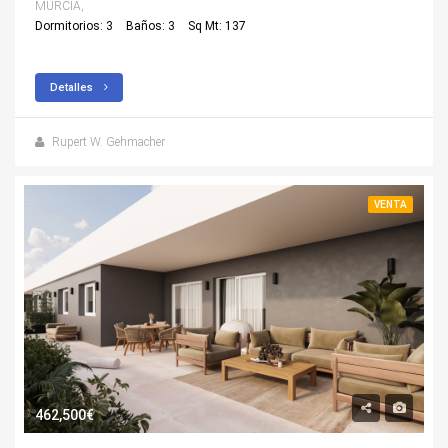
MURCIA,
Dormitorios: 3
Baños: 3
Sq Mt: 137
Detalles
Rupert W. Gehmacher
VENTA
462,500€