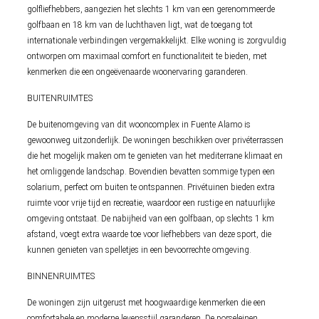
golfliefhebbers, aangezien het slechts 1 km van een gerenommeerde
golfbaan en 18 km van de luchthaven ligt, wat de toegang tot
internationale verbindingen vergemakkelijkt. Elke woning is zorgvuldig
ontworpen om maximaal comfort en functionaliteit te bieden, met
kenmerken die een ongeëvenaarde woonervaring garanderen.
BUITENRUIMTES
De buitenomgeving van dit wooncomplex in Fuente Alamo is
gewoonweg uitzonderlijk. De woningen beschikken over privéterrassen
die het mogelijk maken om te genieten van het mediterrane klimaat en
het omliggende landschap. Bovendien bevatten sommige typen een
solarium, perfect om buiten te ontspannen. Privétuinen bieden extra
ruimte voor vrije tijd en recreatie, waardoor een rustige en natuurlijke
omgeving ontstaat. De nabijheid van een golfbaan, op slechts 1 km
afstand, voegt extra waarde toe voor liefhebbers van deze sport, die
kunnen genieten van spelletjes in een bevoorrechte omgeving.
BINNENRUIMTES
De woningen zijn uitgerust met hoogwaardige kenmerken die een
comfortabele en moderne levensstijl garanderen. De porseleinen