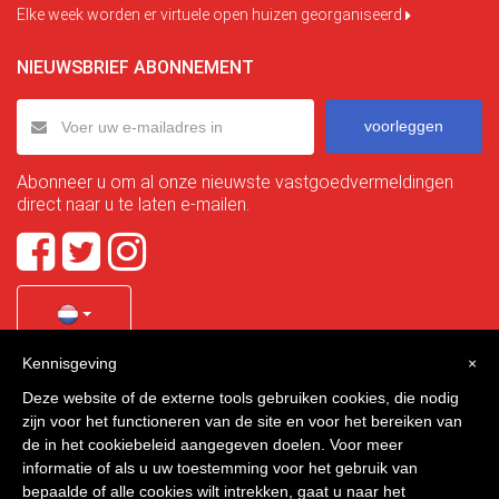
Elke week worden er virtuele open huizen georganiseerd
NIEUWSBRIEF ABONNEMENT
voorleggen
Abonneer u om al onze nieuwste vastgoedvermeldingen
direct naar u te laten e-mailen.
Kennisgeving
×
Quality Homes Costa Calida
is a registered trademark of
Deze website of de externe tools gebruiken cookies, die nodig
La Manga Holiday Home SL duly registered with CIF / tax
zijn voor het functioneren van de site en voor het bereiken van
no. B-30750053 and address: Bella Luz 07-05, 30389 La
de in het cookiebeleid aangegeven doelen. Voor meer
Manga Club, Cartagena, Murcia, Spain.
informatie of als u uw toestemming voor het gebruik van
bepaalde of alle cookies wilt intrekken, gaat u naar het