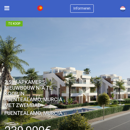
×
Informeren
TE KOOP
2 SLAAPKAMERS
NIEUWBOUW N-A TE
KOOP IN
FUENTEALAMO, MURCIA
MET ZWEMBAD
FUENTEALAMO, MURCIA