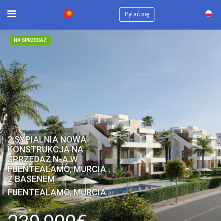
×
Pytać się
NA SPRZEDAŻ
2 SYPIALNIA NOWA
KONSTRUKCJA NA
SPRZEDAŻ N-A W
FUENTEALAMO, MURCIA
Z BASENEM
FUENTEALAMO, MURCIA