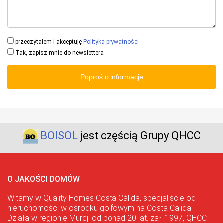
przeczytałem i akceptuję
Polityka prywatności
Tak, zapisz mnie do newslettera
Poproś o informacje
BOISOL
jest częścią Grupy QHCC
O JAKOŚCI DOMÓW
Witamy w Quality Homes Costa Cálida, specjaliście od
nieruchomości w ośrodku golfowym na Costa Calida.
Działa w regionie Murcji od ponad 20 lat. zał. 1997, QHCC