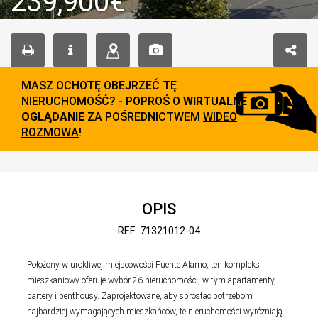
239,900€
MASZ OCHOTĘ OBEJRZEĆ TĘ
NIERUCHOMOŚĆ? - POPROŚ O
WIRTUALNE
OGLĄDANIE
ZA POŚREDNICTWEM
WIDEO
ROZMOWA
!
OPIS
REF: 71321012-04
Położony w urokliwej miejscowości Fuente Alamo, ten kompleks
mieszkaniowy oferuje wybór 26 nieruchomości, w tym apartamenty,
partery i penthousy. Zaprojektowane, aby sprostać potrzebom
najbardziej wymagających mieszkańców, te nieruchomości wyróżniają