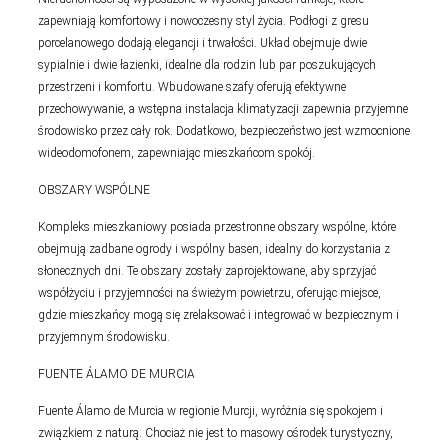
zapewniają komfortowy i nowoczesny styl życia. Podłogi z gresu
porcelanowego dodają elegancji i trwałości. Układ obejmuje dwie
sypialnie i dwie łazienki, idealne dla rodzin lub par poszukujących
przestrzeni i komfortu. Wbudowane szafy oferują efektywne
przechowywanie, a wstępna instalacja klimatyzacji zapewnia przyjemne
środowisko przez cały rok. Dodatkowo, bezpieczeństwo jest wzmocnione
wideodomofonem, zapewniając mieszkańcom spokój.
OBSZARY WSPÓLNE
Kompleks mieszkaniowy posiada przestronne obszary wspólne, które
obejmują zadbane ogrody i wspólny basen, idealny do korzystania z
słonecznych dni. Te obszary zostały zaprojektowane, aby sprzyjać
współżyciu i przyjemności na świeżym powietrzu, oferując miejsce,
gdzie mieszkańcy mogą się zrelaksować i integrować w bezpiecznym i
przyjemnym środowisku.
FUENTE ÁLAMO DE MURCIA
Fuente Álamo de Murcia w regionie Murcji, wyróżnia się spokojem i
związkiem z naturą. Chociaż nie jest to masowy ośrodek turystyczny,