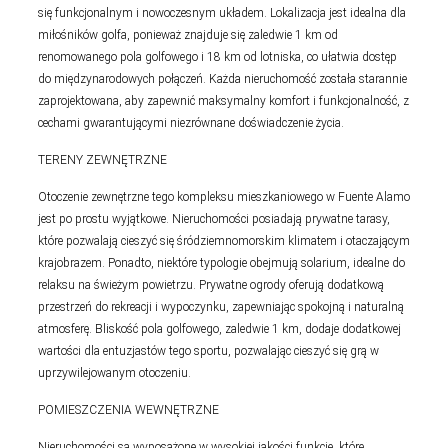
się funkcjonalnym i nowoczesnym układem. Lokalizacja jest idealna dla
miłośników golfa, ponieważ znajduje się zaledwie 1 km od
renomowanego pola golfowego i 18 km od lotniska, co ułatwia dostęp
do międzynarodowych połączeń. Każda nieruchomość została starannie
zaprojektowana, aby zapewnić maksymalny komfort i funkcjonalność, z
cechami gwarantującymi niezrównane doświadczenie życia.
TERENY ZEWNĘTRZNE
Otoczenie zewnętrzne tego kompleksu mieszkaniowego w Fuente Alamo
jest po prostu wyjątkowe. Nieruchomości posiadają prywatne tarasy,
które pozwalają cieszyć się śródziemnomorskim klimatem i otaczającym
krajobrazem. Ponadto, niektóre typologie obejmują solarium, idealne do
relaksu na świeżym powietrzu. Prywatne ogrody oferują dodatkową
przestrzeń do rekreacji i wypoczynku, zapewniając spokojną i naturalną
atmosferę. Bliskość pola golfowego, zaledwie 1 km, dodaje dodatkowej
wartości dla entuzjastów tego sportu, pozwalając cieszyć się grą w
uprzywilejowanym otoczeniu.
POMIESZCZENIA WEWNĘTRZNE
Nieruchomości są wyposażone w wysokiej jakości funkcje, które