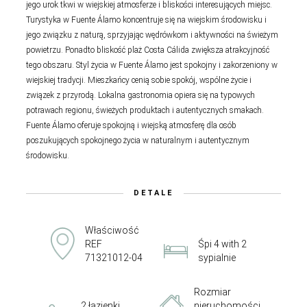
jego urok tkwi w wiejskiej atmosferze i bliskości interesujących miejsc.
Turystyka w Fuente Álamo koncentruje się na wiejskim środowisku i
jego związku z naturą, sprzyjając wędrówkom i aktywności na świeżym
powietrzu. Ponadto bliskość plaż Costa Cálida zwiększa atrakcyjność
tego obszaru. Styl życia w Fuente Álamo jest spokojny i zakorzeniony w
wiejskiej tradycji. Mieszkańcy cenią sobie spokój, wspólne życie i
związek z przyrodą. Lokalna gastronomia opiera się na typowych
potrawach regionu, świeżych produktach i autentycznych smakach.
Fuente Álamo oferuje spokojną i wiejską atmosferę dla osób
poszukujących spokojnego życia w naturalnym i autentycznym
środowisku.
DETALE
Właściwość
REF
Śpi 4 with 2
71321012-04
sypialnie
Rozmiar
2 łazienki
nieruchomości