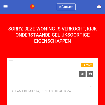
×
Informeren
SORRY, DEZE WONING IS VERKOCHT, KIJK
ONDERSTAANDE GELIJKSOORTIGE
EIGENSCHAPPEN
TE KOOP
118,900€
TE KOOP APARTMENT IN CONDADO DE ALHAMA, ALHAMA DE MURCIA MET ZWEMBAD
ALHAMA DE MURCIA, CONDADO DE ALHAMA
bedden: 2
Baths: 1
Mt Mt: 51.00
Apartment for sale in Condado De Alhama