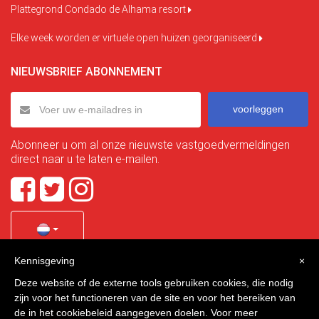
Plattegrond Condado de Alhama resort
Elke week worden er virtuele open huizen georganiseerd
NIEUWSBRIEF ABONNEMENT
voorleggen
Abonneer u om al onze nieuwste vastgoedvermeldingen
direct naar u te laten e-mailen.
Kennisgeving
×
Quality Homes Costa Calida
is a registered trademark of
Deze website of de externe tools gebruiken cookies, die nodig
La Manga Holiday Home SL duly registered with CIF / tax
zijn voor het functioneren van de site en voor het bereiken van
no. B-30750053 and address: Bella Luz 07-05, 30389 La
de in het cookiebeleid aangegeven doelen. Voor meer
Manga Club, Cartagena, Murcia, Spain.