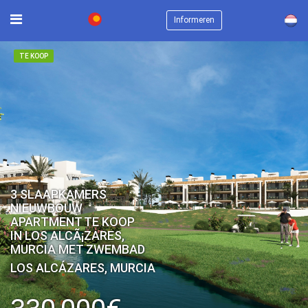
×
Informeren
TE KOOP
3 SLAAPKAMERS
NIEUWBOUW
APARTMENT TE KOOP
IN LOS ALCÃ¡ZARES,
MURCIA MET ZWEMBAD
LOS ALCÁZARES, MURCIA