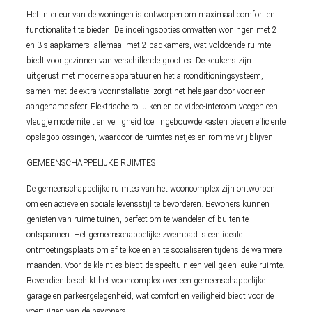
Het interieur van de woningen is ontworpen om maximaal comfort en
functionaliteit te bieden. De indelingsopties omvatten woningen met 2
en 3 slaapkamers, allemaal met 2 badkamers, wat voldoende ruimte
biedt voor gezinnen van verschillende groottes. De keukens zijn
uitgerust met moderne apparatuur en het airconditioningsysteem,
samen met de extra voorinstallatie, zorgt het hele jaar door voor een
aangename sfeer. Elektrische rolluiken en de video-intercom voegen een
vleugje moderniteit en veiligheid toe. Ingebouwde kasten bieden efficiënte
opslagoplossingen, waardoor de ruimtes netjes en rommelvrij blijven.
GEMEENSCHAPPELIJKE RUIMTES
De gemeenschappelijke ruimtes van het wooncomplex zijn ontworpen
om een actieve en sociale levensstijl te bevorderen. Bewoners kunnen
genieten van ruime tuinen, perfect om te wandelen of buiten te
ontspannen. Het gemeenschappelijke zwembad is een ideale
ontmoetingsplaats om af te koelen en te socialiseren tijdens de warmere
maanden. Voor de kleintjes biedt de speeltuin een veilige en leuke ruimte.
Bovendien beschikt het wooncomplex over een gemeenschappelijke
garage en parkeergelegenheid, wat comfort en veiligheid biedt voor de
voertuigen van de bewoners.