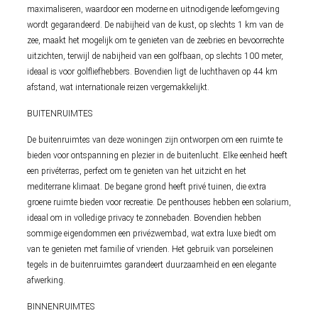
maximaliseren, waardoor een moderne en uitnodigende leefomgeving
wordt gegarandeerd. De nabijheid van de kust, op slechts 1 km van de
zee, maakt het mogelijk om te genieten van de zeebries en bevoorrechte
uitzichten, terwijl de nabijheid van een golfbaan, op slechts 100 meter,
ideaal is voor golfliefhebbers. Bovendien ligt de luchthaven op 44 km
afstand, wat internationale reizen vergemakkelijkt.
BUITENRUIMTES
De buitenruimtes van deze woningen zijn ontworpen om een ruimte te
bieden voor ontspanning en plezier in de buitenlucht. Elke eenheid heeft
een privéterras, perfect om te genieten van het uitzicht en het
mediterrane klimaat. De begane grond heeft privé tuinen, die extra
groene ruimte bieden voor recreatie. De penthouses hebben een solarium,
ideaal om in volledige privacy te zonnebaden. Bovendien hebben
sommige eigendommen een privézwembad, wat extra luxe biedt om
van te genieten met familie of vrienden. Het gebruik van porseleinen
tegels in de buitenruimtes garandeert duurzaamheid en een elegante
afwerking.
BINNENRUIMTES