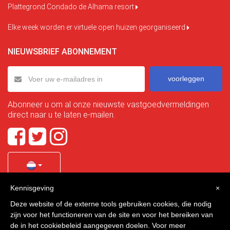
Plattegrond Condado de Alhama resort
Elke week worden er virtuele open huizen georganiseerd
NIEUWSBRIEF ABONNEMENT
voorleggen
Abonneer u om al onze nieuwste vastgoedvermeldingen
direct naar u te laten e-mailen.
Kennisgeving
×
Quality Homes Costa Calida
is a registered trademark of
Deze website of de externe tools gebruiken cookies, die nodig
La Manga Holiday Home SL duly registered with CIF / tax
zijn voor het functioneren van de site en voor het bereiken van
no. B-30750053 and address: Bella Luz 07-05, 30389 La
de in het cookiebeleid aangegeven doelen. Voor meer
Manga Club, Cartagena, Murcia, Spain.