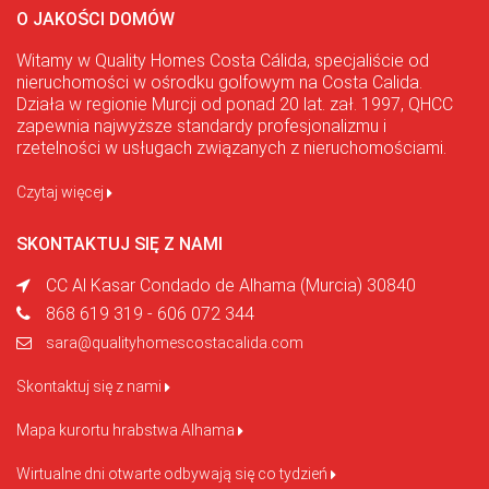
O JAKOŚCI DOMÓW
Witamy w Quality Homes Costa Cálida, specjaliście od
nieruchomości w ośrodku golfowym na Costa Calida.
Działa w regionie Murcji od ponad 20 lat. zał. 1997, QHCC
zapewnia najwyższe standardy profesjonalizmu i
rzetelności w usługach związanych z nieruchomościami.
Czytaj więcej
SKONTAKTUJ SIĘ Z NAMI
CC Al Kasar Condado de Alhama (Murcia) 30840
868 619 319 - 606 072 344
sara@qualityhomescostacalida.com
Skontaktuj się z nami
Mapa kurortu hrabstwa Alhama
Wirtualne dni otwarte odbywają się co tydzień