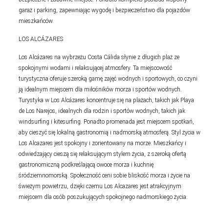
garaż i parking, zapewniając wygodę i bezpieczeństwo dla pojazdów
mieszkańców.
LOS ALCÁZARES
Los Alcázares na wybrzeżu Costa Cálida słynie z długich plaż ze
spokojnymi wodami i relaksującej atmosfery. Ta miejscowość
turystyczna oferuje szeroką gamę zajęć wodnych i sportowych, co czyni
ją idealnym miejscem dla miłośników morza i sportów wodnych.
Turystyka w Los Alcázares koncentruje się na plażach, takich jak Playa
de Los Narejos, idealnych dla rodzin i sportów wodnych, takich jak
windsurfing i kitesurfing. Ponadto promenada jest miejscem spotkań,
aby cieszyć się lokalną gastronomią i nadmorską atmosferą. Styl życia w
Los Alcazares jest spokojny i zorientowany na morze. Mieszkańcy i
odwiedzający cieszą się relaksującym stylem życia, z szeroką ofertą
gastronomiczną podkreślającą owoce morza i kuchnię
śródziemnomorską. Społeczność ceni sobie bliskość morza i życie na
świeżym powietrzu, dzięki czemu Los Alcazares jest atrakcyjnym
miejscem dla osób poszukujących spokojnego nadmorskiego życia.