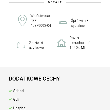
DETALE
Właściwość
REF
Śpi 6 with 3
40379092-04
sypialnie
Rozmiar
2 łazienki
nieruchomości
użytkowe
105 Sq Mt
DODATKOWE CECHY
School
Golf
Hospital