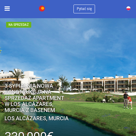
×
Pytać się
NA SPRZEDAŻ
3 SYPIALNIA NOWA
KONSTRUKCJA NA
SPRZEDAŻ APARTMENT
W LOS ALCÁZARES,
MURCIA Z BASENEM
LOS ALCÁZARES, MURCIA