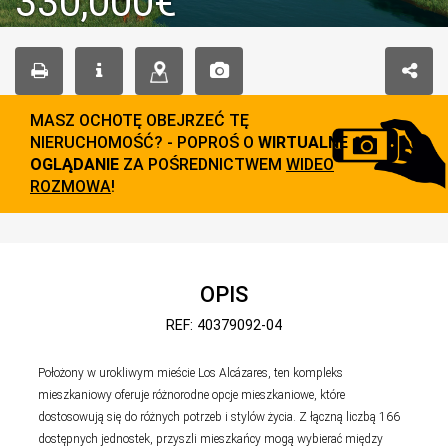
330,000€
MASZ OCHOTĘ OBEJRZEĆ TĘ
NIERUCHOMOŚĆ? - POPROŚ O
WIRTUALNE
OGLĄDANIE
ZA POŚREDNICTWEM
WIDEO
ROZMOWA
!
OPIS
REF: 40379092-04
Położony w urokliwym mieście Los Alcázares, ten kompleks
mieszkaniowy oferuje różnorodne opcje mieszkaniowe, które
dostosowują się do różnych potrzeb i stylów życia. Z łączną liczbą 166
dostępnych jednostek, przyszli mieszkańcy mogą wybierać między