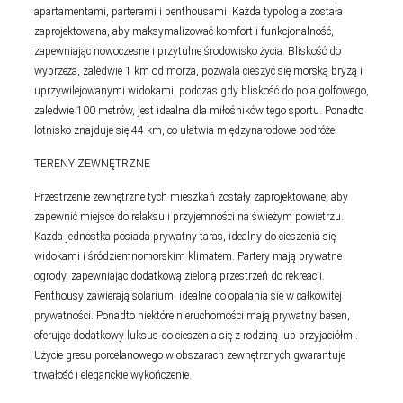
apartamentami, parterami i penthousami. Każda typologia została
zaprojektowana, aby maksymalizować komfort i funkcjonalność,
zapewniając nowoczesne i przytulne środowisko życia. Bliskość do
wybrzeża, zaledwie 1 km od morza, pozwala cieszyć się morską bryzą i
uprzywilejowanymi widokami, podczas gdy bliskość do pola golfowego,
zaledwie 100 metrów, jest idealna dla miłośników tego sportu. Ponadto
lotnisko znajduje się 44 km, co ułatwia międzynarodowe podróże.
TERENY ZEWNĘTRZNE
Przestrzenie zewnętrzne tych mieszkań zostały zaprojektowane, aby
zapewnić miejsce do relaksu i przyjemności na świeżym powietrzu.
Każda jednostka posiada prywatny taras, idealny do cieszenia się
widokami i śródziemnomorskim klimatem. Partery mają prywatne
ogrody, zapewniając dodatkową zieloną przestrzeń do rekreacji.
Penthousy zawierają solarium, idealne do opalania się w całkowitej
prywatności. Ponadto niektóre nieruchomości mają prywatny basen,
oferując dodatkowy luksus do cieszenia się z rodziną lub przyjaciółmi.
Użycie gresu porcelanowego w obszarach zewnętrznych gwarantuje
trwałość i eleganckie wykończenie.