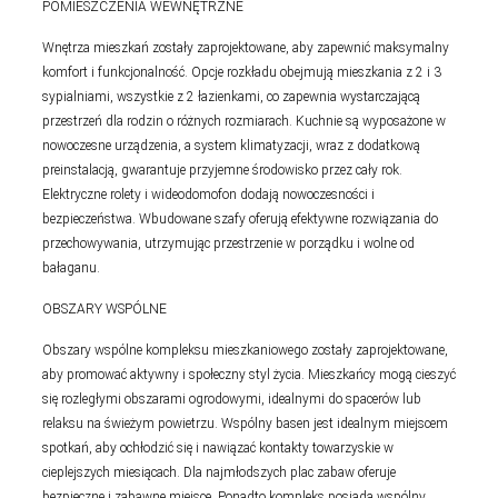
POMIESZCZENIA WEWNĘTRZNE
Wnętrza mieszkań zostały zaprojektowane, aby zapewnić maksymalny
komfort i funkcjonalność. Opcje rozkładu obejmują mieszkania z 2 i 3
sypialniami, wszystkie z 2 łazienkami, co zapewnia wystarczającą
przestrzeń dla rodzin o różnych rozmiarach. Kuchnie są wyposażone w
nowoczesne urządzenia, a system klimatyzacji, wraz z dodatkową
preinstalacją, gwarantuje przyjemne środowisko przez cały rok.
Elektryczne rolety i wideodomofon dodają nowoczesności i
bezpieczeństwa. Wbudowane szafy oferują efektywne rozwiązania do
przechowywania, utrzymując przestrzenie w porządku i wolne od
bałaganu.
OBSZARY WSPÓLNE
Obszary wspólne kompleksu mieszkaniowego zostały zaprojektowane,
aby promować aktywny i społeczny styl życia. Mieszkańcy mogą cieszyć
się rozległymi obszarami ogrodowymi, idealnymi do spacerów lub
relaksu na świeżym powietrzu. Wspólny basen jest idealnym miejscem
spotkań, aby ochłodzić się i nawiązać kontakty towarzyskie w
cieplejszych miesiącach. Dla najmłodszych plac zabaw oferuje
bezpieczne i zabawne miejsce. Ponadto kompleks posiada wspólny