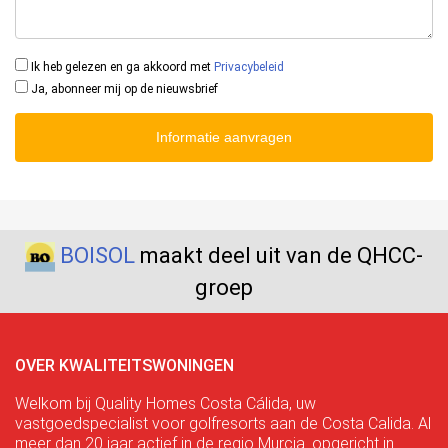
Ik heb gelezen en ga akkoord met
Privacybeleid
Ja, abonneer mij op de nieuwsbrief
Informatie aanvragen
BOISOL
maakt deel uit van de QHCC-
groep
OVER KWALITEITSWONINGEN
Welkom bij Quality Homes Costa Cálida, uw
vastgoedspecialist voor golfresorts aan de Costa Calida. Al
meer dan 20 jaar actief in de regio Murcia. opgericht in