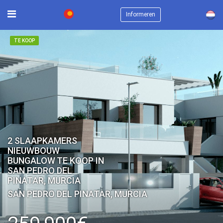
×
Informeren
TE KOOP
2 SLAAPKAMERS
NIEUWBOUW
BUNGALOW TE KOOP IN
SAN PEDRO DEL
PINATAR, MURCIA
SAN PEDRO DEL PINATAR, MURCIA