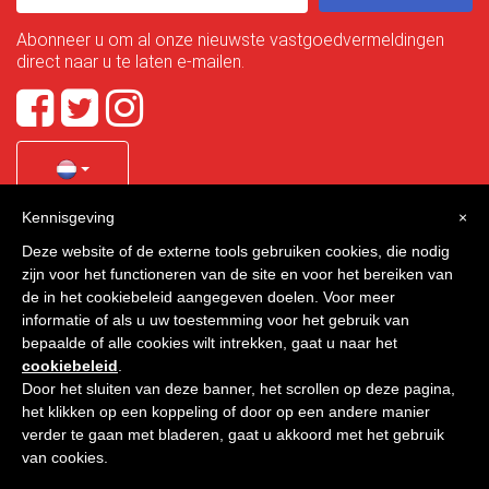
Abonneer u om al onze nieuwste vastgoedvermeldingen
direct naar u te laten e-mailen.
Kennisgeving
×
Quality Homes Costa Calida
is a registered trademark of
Deze website of de externe tools gebruiken cookies, die nodig
La Manga Holiday Home SL duly registered with CIF / tax
zijn voor het functioneren van de site en voor het bereiken van
no. B-30750053 and address: Bella Luz 07-05, 30389 La
de in het cookiebeleid aangegeven doelen. Voor meer
Manga Club, Cartagena, Murcia, Spain.
informatie of als u uw toestemming voor het gebruik van
bepaalde of alle cookies wilt intrekken, gaat u naar het
cookiebeleid
.
Door het sluiten van deze banner, het scrollen op deze pagina,
Quality Homes Costa Cálida - Alle rechten voorbehouden
het klikken op een koppeling of door op een andere manier
verder te gaan met bladeren, gaat u akkoord met het gebruik
Privacy
Contact
van cookies.
Ontworpen door
VNBenny