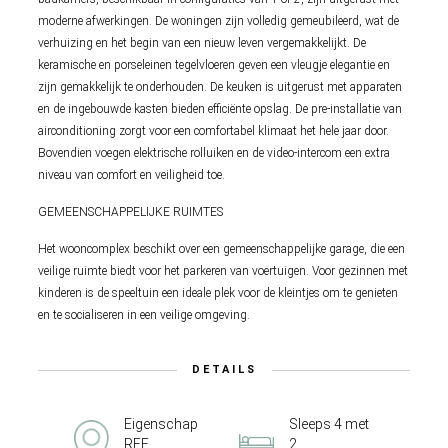
moderne afwerkingen. De woningen zijn volledig gemeubileerd, wat de
verhuizing en het begin van een nieuw leven vergemakkelijkt. De
keramische en porseleinen tegelvloeren geven een vleugje elegantie en
zijn gemakkelijk te onderhouden. De keuken is uitgerust met apparaten
en de ingebouwde kasten bieden efficiënte opslag. De pre-installatie van
airconditioning zorgt voor een comfortabel klimaat het hele jaar door.
Bovendien voegen elektrische rolluiken en de video-intercom een extra
niveau van comfort en veiligheid toe.
GEMEENSCHAPPELIJKE RUIMTES
Het wooncomplex beschikt over een gemeenschappelijke garage, die een
veilige ruimte biedt voor het parkeren van voertuigen. Voor gezinnen met
kinderen is de speeltuin een ideale plek voor de kleintjes om te genieten
en te socialiseren in een veilige omgeving.
DETAILS
Eigenschap
Sleeps 4 met
REF
2