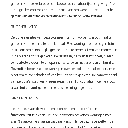
genieten van de zeebries en een bevoorrechte natuurlijke omgeving. Deze
strategische locatie combineert de rust van een woonomgeving met het
gemak van diensten en recreatieve activiteiten op korte afstand.
BUITENRUIMTES
De buitenruimtes van deze woningen zijn ontworpen om optimaal te
genieten van het mediterrane klimaat. Elke woning heeft een eigen tuin,
ideaal om een persoonlijke groene ruimte te creëren of om van momenten
in de buitenlucht te genieten. De terrassen, ruim en functioneel, bieden
een perfecte plek om te ontspannen of te delen met vrienden en familie.
Bovendien beschikken de woningen over een solarium, dat extra ruimte
biedt om te zonnebaden of van het uitzicht te genieten. De aanwezigheid
van pergola's voegt een vleugje elegantie en functionaliteit toe, waardoor
u van buiten kunt genieten met bescherming tegen de zon.
BINNENRUIMTES
Het interieur van de woningen is ontworpen om comfort en
functionaliteit te bieden. De indelingsopties omvatten woningen met 1,
2 en 3 slaapkamers, aangepast aan verschillende gezinsbehoeften. De
badkamers, beschikbaar in configuraties van 1 of 2, zijn uitgerust met