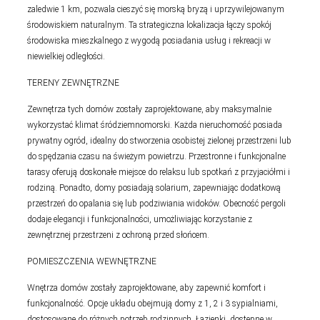
zaledwie 1 km, pozwala cieszyć się morską bryzą i uprzywilejowanym
środowiskiem naturalnym. Ta strategiczna lokalizacja łączy spokój
środowiska mieszkalnego z wygodą posiadania usług i rekreacji w
niewielkiej odległości.
TERENY ZEWNĘTRZNE
Zewnętrza tych domów zostały zaprojektowane, aby maksymalnie
wykorzystać klimat śródziemnomorski. Każda nieruchomość posiada
prywatny ogród, idealny do stworzenia osobistej zielonej przestrzeni lub
do spędzania czasu na świeżym powietrzu. Przestronne i funkcjonalne
tarasy oferują doskonałe miejsce do relaksu lub spotkań z przyjaciółmi i
rodziną. Ponadto, domy posiadają solarium, zapewniając dodatkową
przestrzeń do opalania się lub podziwiania widoków. Obecność pergoli
dodaje elegancji i funkcjonalności, umożliwiając korzystanie z
zewnętrznej przestrzeni z ochroną przed słońcem.
POMIESZCZENIA WEWNĘTRZNE
Wnętrza domów zostały zaprojektowane, aby zapewnić komfort i
funkcjonalność. Opcje układu obejmują domy z 1, 2 i 3 sypialniami,
dostosowane do różnych potrzeb rodzinnych. Łazienki, dostępne w