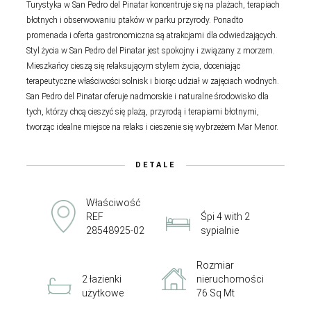
Turystyka w San Pedro del Pinatar koncentruje się na plażach, terapiach
błotnych i obserwowaniu ptaków w parku przyrody. Ponadto
promenada i oferta gastronomiczna są atrakcjami dla odwiedzających.
Styl życia w San Pedro del Pinatar jest spokojny i związany z morzem.
Mieszkańcy cieszą się relaksującym stylem życia, doceniając
terapeutyczne właściwości solnisk i biorąc udział w zajęciach wodnych.
San Pedro del Pinatar oferuje nadmorskie i naturalne środowisko dla
tych, którzy chcą cieszyć się plażą, przyrodą i terapiami błotnymi,
tworząc idealne miejsce na relaks i cieszenie się wybrzeżem Mar Menor.
DETALE
Właściwość
REF
Śpi 4 with 2
28548925-02
sypialnie
Rozmiar
2 łazienki
nieruchomości
użytkowe
76 Sq Mt