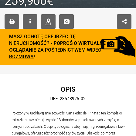
259,900€
MASZ OCHOTĘ OBEJRZEĆ TĘ
NIERUCHOMOŚĆ? - POPROŚ O
WIRTUALNE
OGLĄDANIE
ZA POŚREDNICTWEM
WIDEO
ROZMOWA
!
OPIS
REF: 28548925-02
Położony w urokliwej miejscowości San Pedro del Pinatar, ten kompleks
mieszkaniowy oferuje wybór 18 domów zaprojektowanych z myślą o
różnych potrzebach. Opcje typologiczne obejmują high-bungalows i low-
bungalows, oferując różnorodność stylów życia. Bliskość do morza,