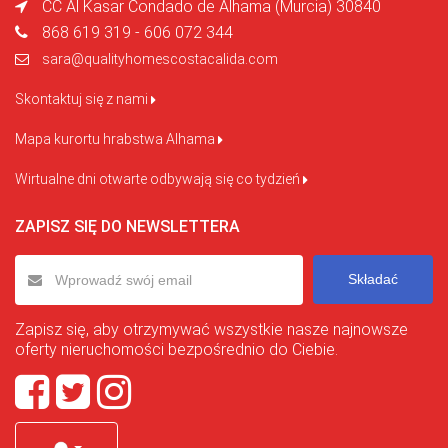
CC Al Kasar Condado de Alhama (Murcia) 30840
868 619 319 - 606 072 344
sara@qualityhomescostacalida.com
Skontaktuj się z nami
Mapa kurortu hrabstwa Alhama
Wirtualne dni otwarte odbywają się co tydzień
ZAPISZ SIĘ DO NEWSLETTERA
Składać
Zapisz się, aby otrzymywać wszystkie nasze najnowsze
oferty nieruchomości bezpośrednio do Ciebie.