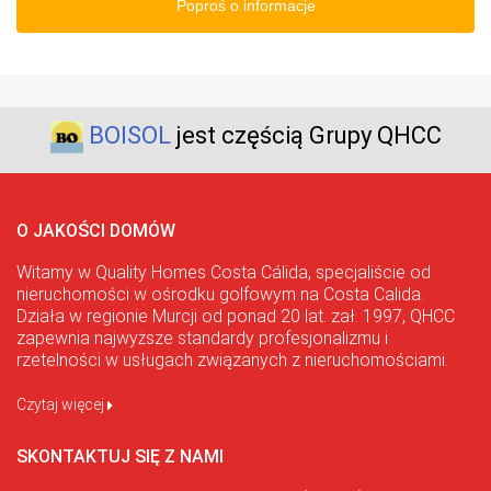
Poproś o informacje
BOISOL
jest częścią Grupy QHCC
O JAKOŚCI DOMÓW
Witamy w Quality Homes Costa Cálida, specjaliście od
nieruchomości w ośrodku golfowym na Costa Calida.
Działa w regionie Murcji od ponad 20 lat. zał. 1997, QHCC
zapewnia najwyższe standardy profesjonalizmu i
rzetelności w usługach związanych z nieruchomościami.
Czytaj więcej
SKONTAKTUJ SIĘ Z NAMI