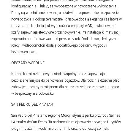
konfiguracjach z 1 lub 2, są wyposażone w nowoczesne wykończenia.
Domy są w pełni umeblowane, co ułatwia przeprowadzkę i rozpoczęcie
nowego życia. Podłogi ceramiczne i gresowe dodają elegancji i są łatwe w
utrzymaniu. Kuchnia jest wyposażona w sprzęt AGD, a wbudowane
szafy zapewniają efektywne przechowywanie. Preinstalacja klimatyzacji
zapewnia komfortowe warunki przez cały rok. Dodatkowo, elektryczne
rolety i wideodomofon dodają dodatkowego poziomu wygody i
bezpieczeństwa.
OBSZARY WSPÓLNE
Kompleks mieszkaniowy posiada wspólny garaż, zapewniając
bezpieczne miejsce do parkowania pojazdów. Dla rodzin z dziećmi plac
zabaw jest idealnym miejscem dla najmłodszych do zabawy i integracji
w bezpiecznym środowisku.
SAN PEDRO DEL PINATAR
San Pedro del Pinatar w regionie Murcji, słynie z parku przyrody Salinas
i Arenales de San Pedro. Ta nadmorska miejscowość przyciąga turystów
długimi plażami, wodami błotnymi i bioróżnorodnością solnisk.