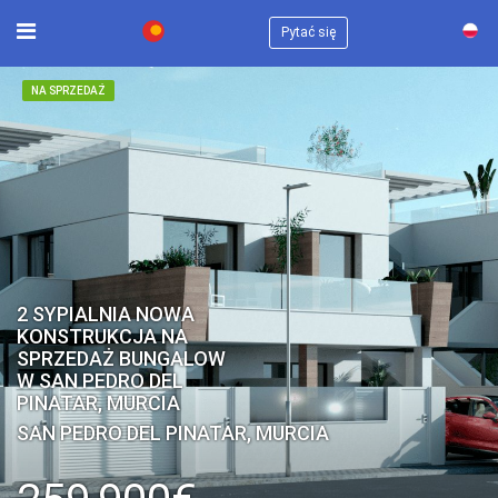
×
Pytać się
NA SPRZEDAŻ
2 SYPIALNIA NOWA
KONSTRUKCJA NA
SPRZEDAŻ BUNGALOW
W SAN PEDRO DEL
PINATAR, MURCIA
SAN PEDRO DEL PINATAR, MURCIA