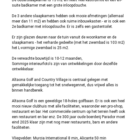
De ouderslaapkamer is 15 m2 en heeft veel kastruimte en een en-
suite badkamer met een grote inloopdouche.
De 3 andere slaapkamers hebben ook mooie afmetingen (allemaal
meer dan 11 m2) en hebben ook ruime inbouwkasten - er is ook een
2e badkamer met inloopdouche. Er is zelfs een gastentoilet.
Er zijn glazen deuren naar de tuin vanuit de woonkamer en de
slaapkamers - het verharde gedeelte (met het zwembad is 103 m2)
het L-vormige zwembad is 25 m2.
De verwachte bouwtijd is 10-12 maanden,
Sommige interieurfoto's zijn van ontwikkelingen door dezelfde
ontwikkelaar.
Altaona Golf and Country Village is centraal gelegen met
gemakkelijke toegang tot het snelwegennet, dus vrijwel alles is
binnen handbereik.
Altaona Golf is een geweldige 18-holes golfbaan. Er is ook een heel
mooi nieuw clubhuis met alle faciliteiten, waaronder een pro-shop,
restaurant en bar. Het commerciële centrum op het terrein heeft ook
een restaurant en bar enz. De 300 jaar oude boerderij Parador moet
eind 2025 klaar zijn met nog meer restaurants, bars en andere
faciliteiten.
Vliegvelden: Murcia International 8 min, Alicante 50 min