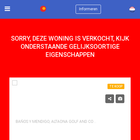
×
Informeren
SORRY, DEZE WONING IS VERKOCHT, KIJK
ONDERSTAANDE GELIJKSOORTIGE
EIGENSCHAPPEN
TE KOOP
895,000€
EXCLUSIEVE MODERNE TOPVILLA
BAÑOS Y MENDIGO, ALTAONA GOLF AND COUNTRY VILLAGE
bedden: 3
Baths: 3
Mt Mt: 160.00
Villa for sale in Altaona Golf And Country Village