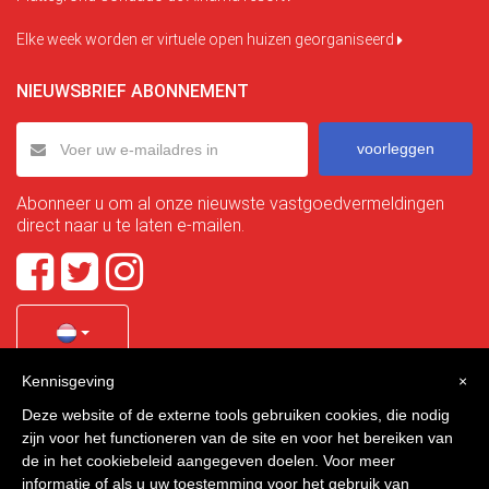
Elke week worden er virtuele open huizen georganiseerd
NIEUWSBRIEF ABONNEMENT
voorleggen
Abonneer u om al onze nieuwste vastgoedvermeldingen
direct naar u te laten e-mailen.
Kennisgeving
×
Quality Homes Costa Calida
is a registered trademark of
Deze website of de externe tools gebruiken cookies, die nodig
La Manga Holiday Home SL duly registered with CIF / tax
zijn voor het functioneren van de site en voor het bereiken van
no. B-30750053 and address: Bella Luz 07-05, 30389 La
de in het cookiebeleid aangegeven doelen. Voor meer
Manga Club, Cartagena, Murcia, Spain.
informatie of als u uw toestemming voor het gebruik van